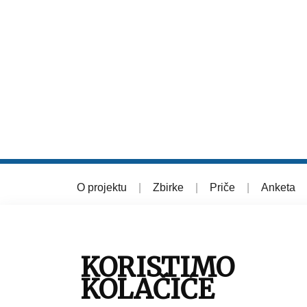
O projektu
|
Zbirke
|
Priče
|
Anketa
© 2026 Muzej grada Zagreba
KORISTIMO
KOLAČIĆE