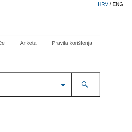
HRV
/
ENG
če
Anketa
Pravila korištenja