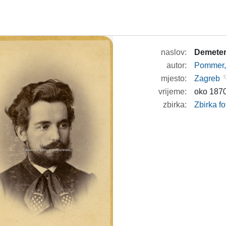
naslov:
Demeter
autor:
Pommer, 
mjesto:
Zagreb
vrijeme:
oko 1870
zbirka:
Zbirka fo