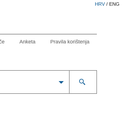
HRV
/
ENG
če
Anketa
Pravila korištenja