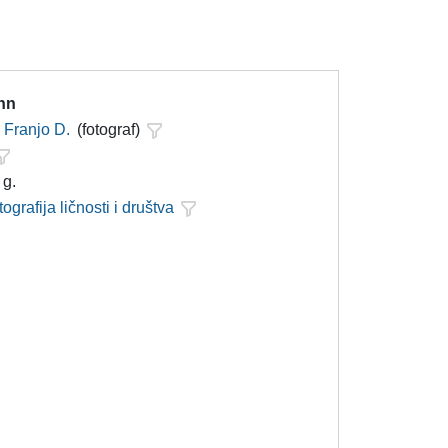
hn
Franjo D.
(fotograf)
 g.
tografija ličnosti i društva