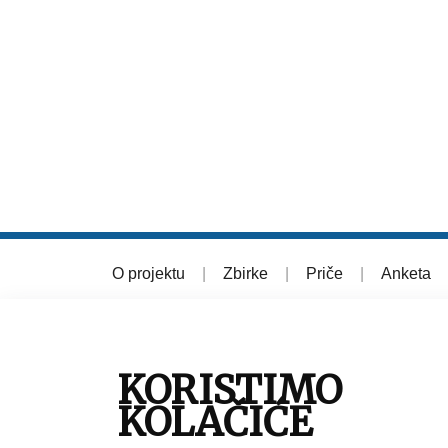
O projektu
|
Zbirke
|
Priče
|
Anketa
© 2026 Muzej grada Zagreba
KORISTIMO
KOLAČIĆE