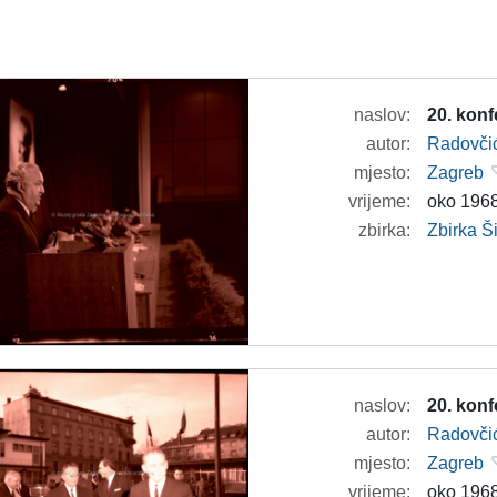
naslov:
20. kon
autor:
Radovči
mjesto:
Zagreb
vrijeme:
oko 1968
zbirka:
Zbirka 
naslov:
20. konf
autor:
Radovči
mjesto:
Zagreb
vrijeme:
oko 1968