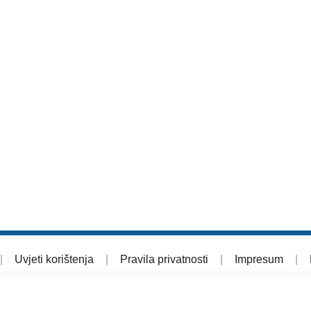
|
Uvjeti korištenja
|
Pravila privatnosti
|
Impresum
|