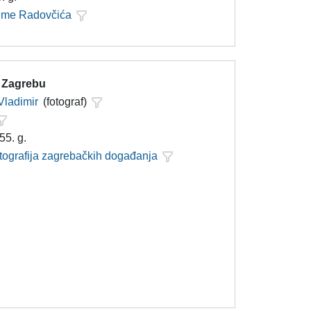
Šime Radovčića
 Zagrebu
Vladimir
(fotograf)
55. g.
otografija zagrebačkih događanja