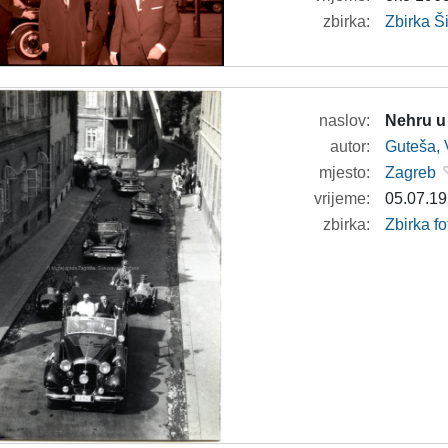
zbirka:
Zbirka 
naslov:
Nehru u
autor:
Guteša, 
mjesto:
Zagreb
vrijeme:
05.07.19
zbirka:
Zbirka f