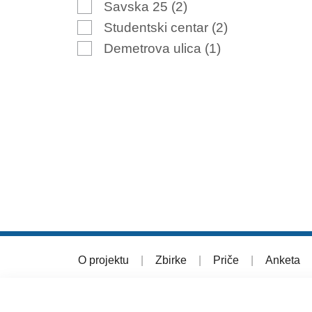
Savska 25
(2)
Studentski centar
(2)
Demetrova ulica
(1)
O projektu
|
Zbirke
|
Priče
|
Anketa
© 2026 Muzej grada Zagreba