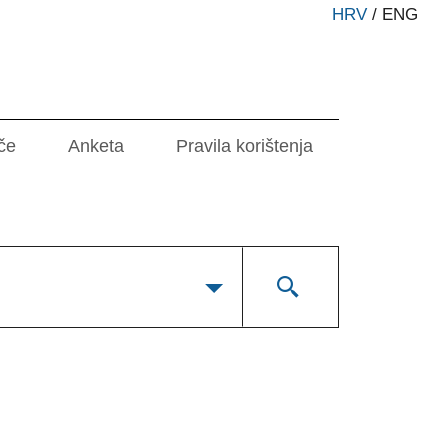
HRV
/
ENG
če
Anketa
Pravila korištenja