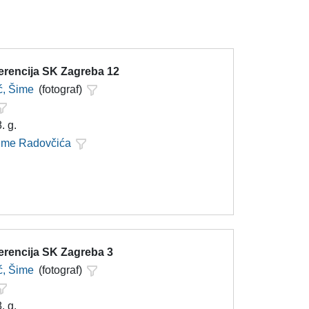
ferencija SK Zagreba 12
ć, Šime
(fotograf)
. g.
Šime Radovčića
erencija SK Zagreba 3
ć, Šime
(fotograf)
. g.