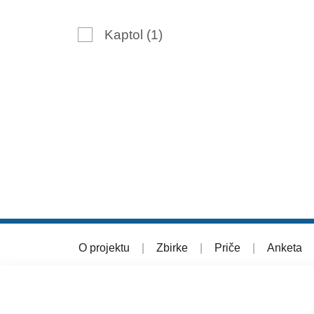
Kaptol
(1)
O projektu
|
Zbirke
|
Priče
|
Anketa
© 2026 Muzej grada Zagreba