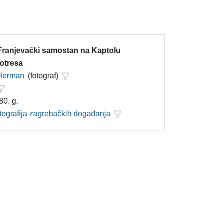
 Franjevački samostan na Kaptolu
otresa
 Herman
(fotograf)
80. g.
otografija zagrebačkih događanja