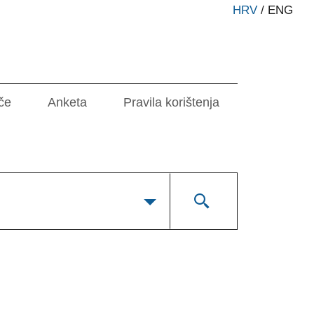
HRV
/
ENG
če
Anketa
Pravila korištenja