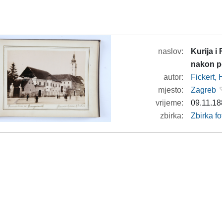
naslov:
Kurija i
nakon p
autor:
Fickert,
mjesto:
Zagreb
vrijeme:
09.11.18
zbirka:
Zbirka f