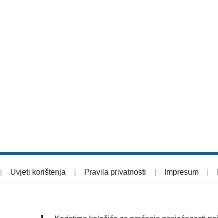
|
Uvjeti korištenja
|
Pravila privatnosti
|
Impresum
|