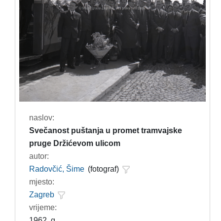
naslov:
Svečanost puštanja u promet tramvajske
pruge Držićevom ulicom
autor:
Radovčić, Šime
(fotograf)
mjesto:
Zagreb
vrijeme:
1962. g.