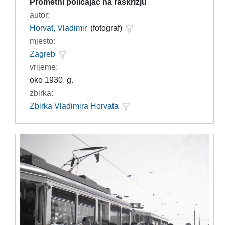
Prometni policajac na raskrižju
autor:
Horvat, Vladimir
(fotograf)
mjesto:
Zagreb
vrijeme:
oko 1930. g.
zbirka:
Zbirka Vladimira Horvata