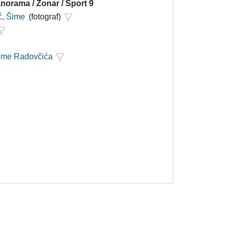
norama / Zonar / Sport 9
ć, Šime
(fotograf)
Šime Radovčića