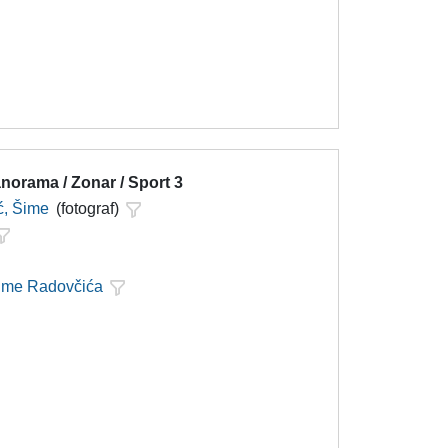
norama / Zonar / Sport 3
ć, Šime
(fotograf)
Šime Radovčića