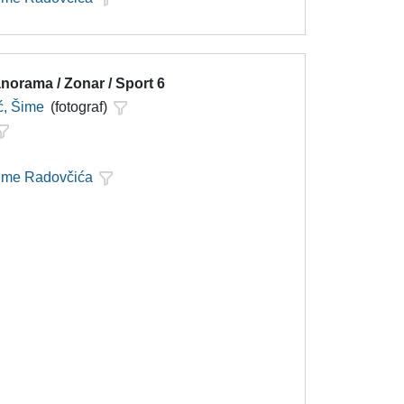
norama / Zonar / Sport 6
ć, Šime
(fotograf)
Šime Radovčića