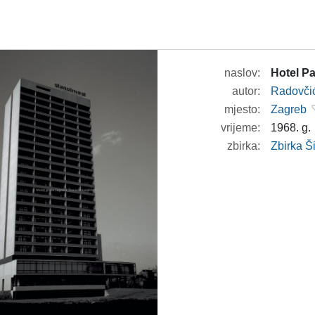
naslov:
Hotel Pa
autor:
Radovči
mjesto:
Zagreb
vrijeme:
1968. g.
zbirka:
Zbirka 