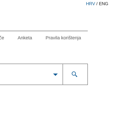
HRV
/
ENG
če
Anketa
Pravila korištenja