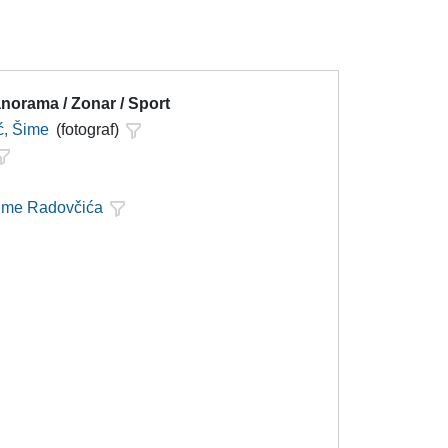
norama / Zonar / Sport
ć, Šime
(fotograf)
Šime Radovčića