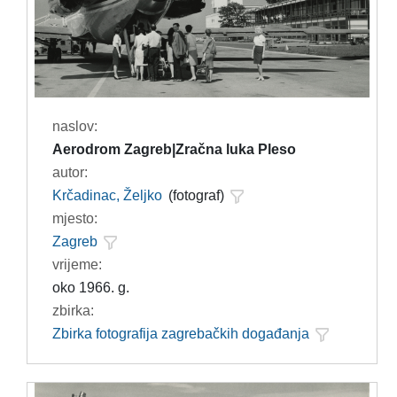
naslov:
Aerodrom Zagreb|Zračna luka Pleso
autor:
Krčadinac, Željko
(fotograf)
mjesto:
Zagreb
vrijeme:
oko 1966. g.
zbirka:
Zbirka fotografija zagrebačkih događanja