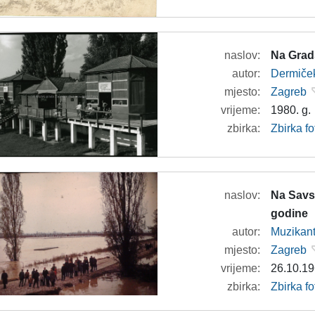
naslov:
Na Grad
autor:
Dermiček
mjesto:
Zagreb
vrijeme:
1980. g.
zbirka:
Zbirka fo
naslov:
Na Savs
godine
autor:
Muzikan
mjesto:
Zagreb
vrijeme:
26.10.19
zbirka:
Zbirka f