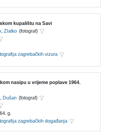
skom kupalištu na Savi
, Zlatko
(fotograf)
tografija zagrebačkih vizura
kom nasipu u vrijeme poplave 1964.
t, Dušan
(fotograf)
64. g.
otografija zagrebačkih događanja