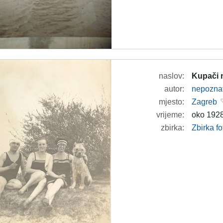
naslov:
Kupači n
autor:
nepozna
mjesto:
Zagreb
vrijeme:
oko 1928
zbirka:
Zbirka fo