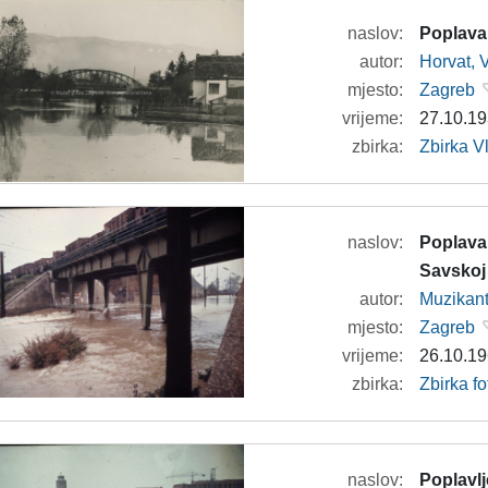
naslov:
Poplava
autor:
Horvat, 
mjesto:
Zagreb
vrijeme:
27.10.19
zbirka:
Zbirka V
naslov:
Poplava
Savskoj 
autor:
Muzikan
mjesto:
Zagreb
vrijeme:
26.10.19
zbirka:
Zbirka f
naslov:
Poplavlj