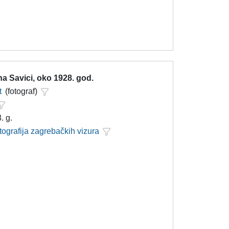
a Savici, oko 1928. god.
t
(fotograf)
. g.
tografija zagrebačkih vizura