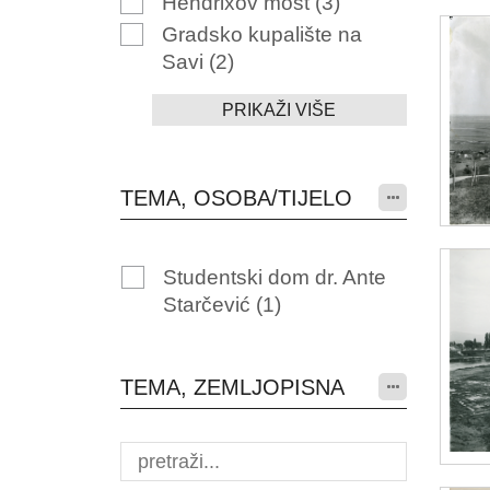
Hendrixov most
(3)
Gradsko kupalište na
Savi
(2)
PRIKAŽI VIŠE
TEMA, OSOBA/TIJELO
Studentski dom dr. Ante
Starčević
(1)
TEMA, ZEMLJOPISNA