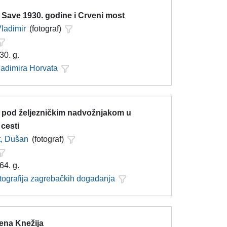
 Save 1930. godine i Crveni most
Vladimir
(fotograf)
30. g.
ladimira Horvata
 pod željezničkim nadvožnjakom u
cesti
t, Dušan
(fotograf)
64. g.
otografija zagrebačkih događanja
ena Knežija