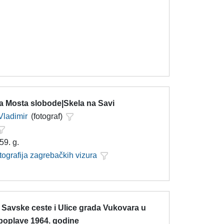
ja Mosta slobode|Skela na Savi
Vladimir
(fotograf)
59. g.
tografija zagrebačkih vizura
 Savske ceste i Ulice grada Vukovara u
 poplave 1964. godine