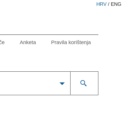
HRV
/
ENG
če
Anketa
Pravila korištenja