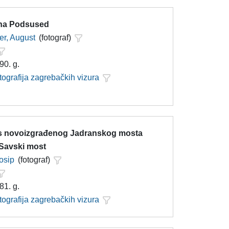
na Podsused
r, August
(fotograf)
90. g.
tografija zagrebačkih vizura
s novoizgrađenog Jadranskog mosta
 Savski most
Josip
(fotograf)
81. g.
tografija zagrebačkih vizura