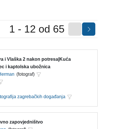
1 - 12 od 65
a i Vlaška 2 nakon potresa|Kuća
ec i kaptolska ubožnica
 Herman
(fotograf)
otografija zagrebačkih događanja
lavno zapovjedništvo