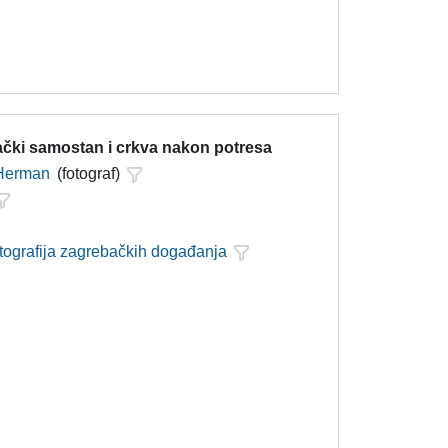
ački samostan i crkva nakon potresa
 Herman
(fotograf)
otografija zagrebačkih događanja