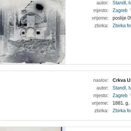
autor:
Standl, 
mjesto:
Zagreb
vrijeme:
poslije 0
zbirka:
Zbirka f
naslov:
Crkva U
autor:
Standl, 
mjesto:
Zagreb
vrijeme:
1881. g.
zbirka:
Zbirka f