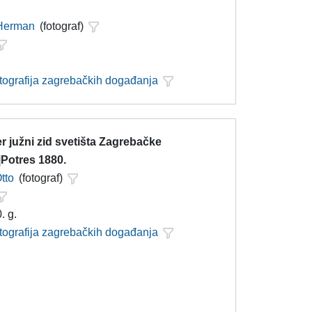
 Herman
(fotograf)
otografija zagrebačkih događanja
er južni zid svetišta Zagrebačke
|Potres 1880.
tto
(fotograf)
. g.
otografija zagrebačkih događanja