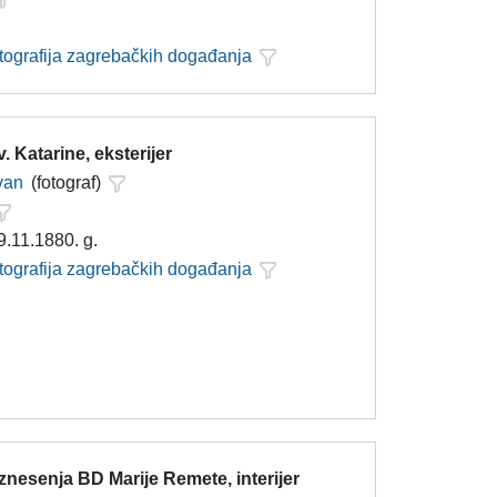
otografija zagrebačkih događanja
. Katarine, eksterijer
Ivan
(fotograf)
9.11.1880. g.
otografija zagrebačkih događanja
nesenja BD Marije Remete, interijer