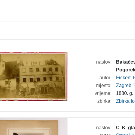
naslov:
Bakačev
Pogorel
autor:
Fickert,
mjesto:
Zagreb
vrijeme:
1880. g.
zbirka:
Zbirka f
naslov:
C. K. g