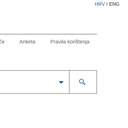
HRV
/
ENG
če
Anketa
Pravila korištenja