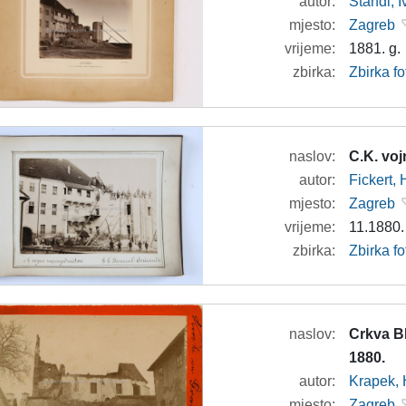
autor:
Standl, 
mjesto:
Zagreb
vrijeme:
1881. g.
zbirka:
Zbirka f
naslov:
C.K. vo
autor:
Fickert,
mjesto:
Zagreb
vrijeme:
11.1880.
zbirka:
Zbirka f
naslov:
Crkva B
1880.
autor:
Krapek, 
mjesto:
Zagreb