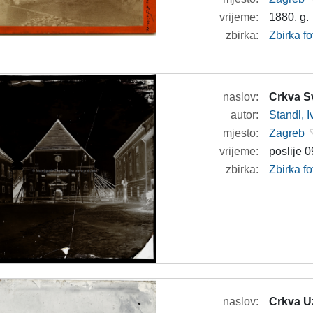
vrijeme:
1880. g.
zbirka:
Zbirka f
naslov:
Crkva Sv
autor:
Standl, 
mjesto:
Zagreb
vrijeme:
poslije 0
zbirka:
Zbirka f
naslov:
Crkva Uz