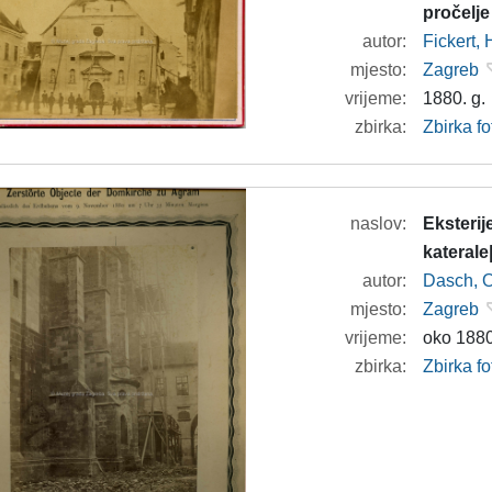
pročelje
autor:
Fickert,
mjesto:
Zagreb
vrijeme:
1880. g.
zbirka:
Zbirka f
naslov:
Eksterij
katerale
autor:
Dasch, O
mjesto:
Zagreb
vrijeme:
oko 1880
zbirka:
Zbirka f