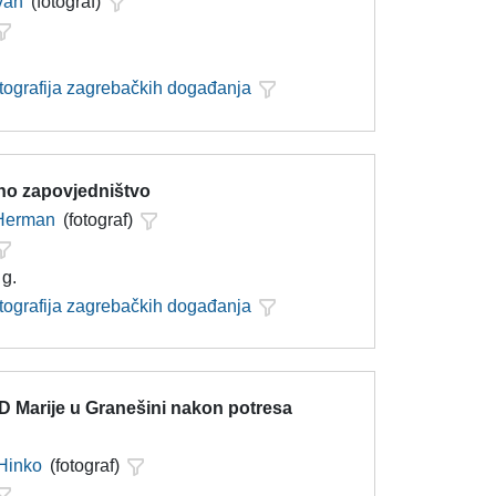
Ivan
(fotograf)
otografija zagrebačkih događanja
jno zapovjedništvo
 Herman
(fotograf)
 g.
otografija zagrebačkih događanja
D Marije u Granešini nakon potresa
Hinko
(fotograf)