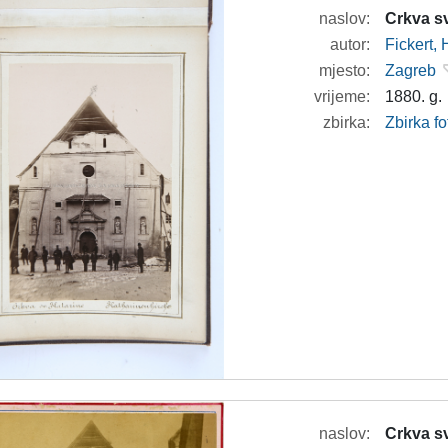
naslov:
Crkva sv
autor:
Fickert,
mjesto:
Zagreb
vrijeme:
1880. g.
zbirka:
Zbirka f
naslov:
Crkva sv