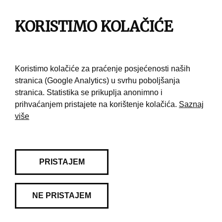
KORISTIMO KOLAČIĆE
Pravila korištenja
Kontakt
Koristimo kolačiće za praćenje posjećenosti naših
stranica (Google Analytics) u svrhu poboljšanja
stranica. Statistika se prikuplja anonimno i
prihvaćanjem pristajete na korištenje kolačića.
Saznaj
više
PRISTAJEM
NE PRISTAJEM
© 2026 Muzej grada Zagreba