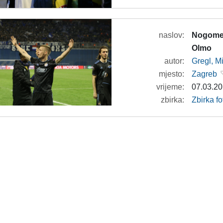
naslov:
Nogomet
Olmo
autor:
Gregl, M
mjesto:
Zagreb
vrijeme:
07.03.20
zbirka:
Zbirka f