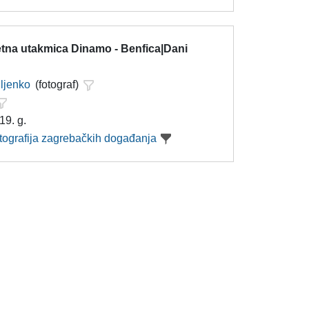
na utakmica Dinamo - Benfica|Dani
iljenko
(fotograf)
19. g.
otografija zagrebačkih događanja