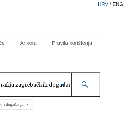
HRV
/
ENG
če
Anketa
Pravila korištenja
grafija zagrebačkih događanja
čkih događanja