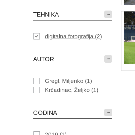
TEHNIKA
digitalna fotografija
(2)
AUTOR
Gregl, Miljenko
(1)
Krčadinac, Željko
(1)
GODINA
2019
(1)