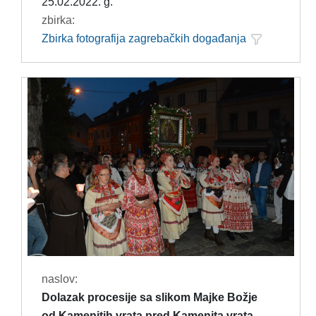
25.02.2022. g.
zbirka:
Zbirka fotografija zagrebačkih događanja
naslov:
Dolazak procesije sa slikom Majke Božje
od Kamenitih vrata pred Kamenita vrata