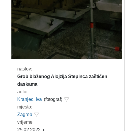
naslov:
Grob blaženog Alojzija Stepinca zaštićen
daskama
autor:
Kranjec, Iva
(fotograf)
mjesto:
Zagreb
vrijeme:
25.02.2022. g.