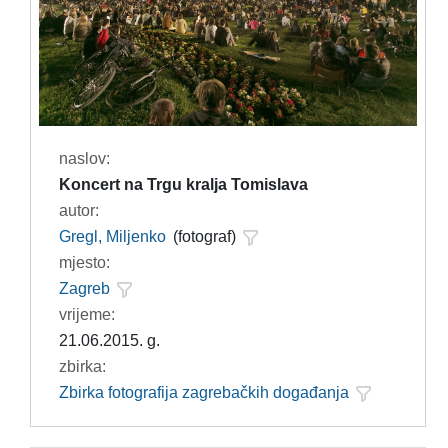
naslov:
Koncert na Trgu kralja Tomislava
autor:
Gregl, Miljenko
(fotograf)
mjesto:
Zagreb
vrijeme:
21.06.2015. g.
zbirka:
Zbirka fotografija zagrebačkih događanja