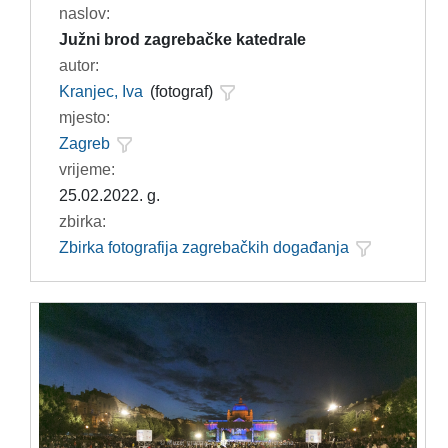
naslov:
Južni brod zagrebačke katedrale
autor:
Kranjec, Iva
(fotograf)
mjesto:
Zagreb
vrijeme:
25.02.2022. g.
zbirka:
Zbirka fotografija zagrebačkih događanja