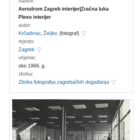
naslov:
Aerodrom Zagreb interijer|Zračna luka
Pleso interijer
autor:
Krčadinac, Željko
(fotograf)
mjesto:
Zagreb
vrijeme:
oko 1966. g.
zbirka:
Zbirka fotografija zagrebačkih događanja