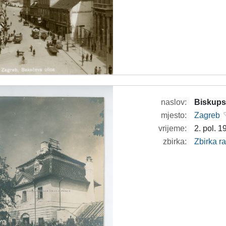
naslov:
Biskups
mjesto:
Zagreb
vrijeme:
2. pol. 19
zbirka:
Zbirka r