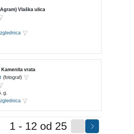
(Agram) Vlaška ulica
azglednica
- Kamenita vrata
t
(fotograf)
. g.
azglednica
1 - 12 od 25