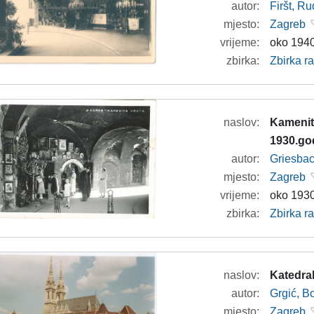
autor:
Firšt, Ru
mjesto:
Zagreb
vrijeme:
oko 1940
zbirka:
Zbirka r
naslov:
Kamenita
1930.go
autor:
Griesbac
mjesto:
Zagreb
vrijeme:
oko 1930
zbirka:
Zbirka r
naslov:
Katedra
autor:
Grgić, Bo
mjesto:
Zagreb