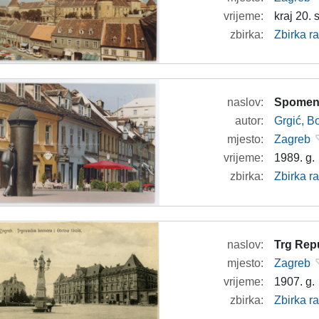
vrijeme:
kraj 20. s
zbirka:
Zbirka r
naslov:
Spomeni
autor:
Grgić, Bo
mjesto:
Zagreb
vrijeme:
1989. g.
zbirka:
Zbirka r
naslov:
Trg Rep
mjesto:
Zagreb
vrijeme:
1907. g.
zbirka:
Zbirka r