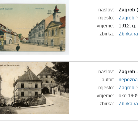
naslov:
Zagreb 
mjesto:
Zagreb
vrijeme:
1912. g.
zbirka:
Zbirka r
naslov:
Zagreb 
autor:
nepozna
mjesto:
Zagreb
vrijeme:
oko 1905
zbirka:
Zbirka r