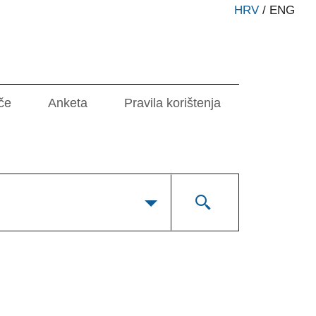
HRV
/
ENG
če
Anketa
Pravila korištenja