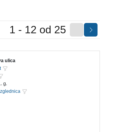
1 - 12 od 25
a ulica
t
. g.
azglednica