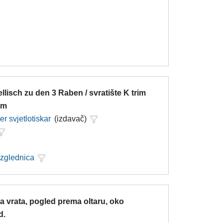
llisch zu den 3 Raben / svratište K trim
om
r svjetlotiskar
(izdavač)
azglednica
 vrata, pogled prema oltaru, oko
d.