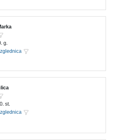
Marka
. g.
azglednica
lica
0. st.
azglednica