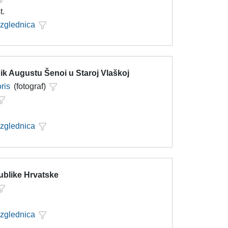
t.
azglednica
k Augustu Šenoi u Staroj Vlaškoj
ris
(fotograf)
azglednica
ublike Hrvatske
azglednica