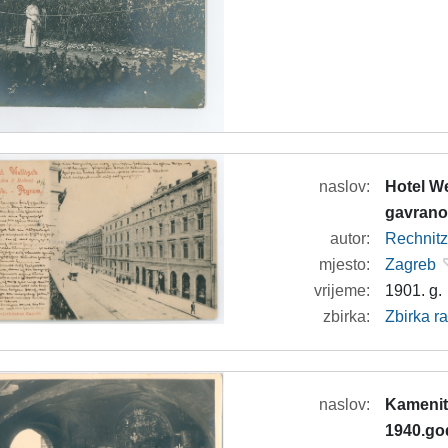
naslov:
Hotel We
gavran
autor:
Rechnitze
mjesto:
Zagreb
vrijeme:
1901. g.
zbirka:
Zbirka r
naslov:
Kamenita
1940.go