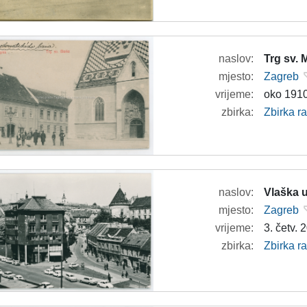
naslov:
Trg sv. 
mjesto:
Zagreb
vrijeme:
oko 1910
zbirka:
Zbirka r
naslov:
Vlaška u
mjesto:
Zagreb
vrijeme:
3. četv. 2
zbirka:
Zbirka r