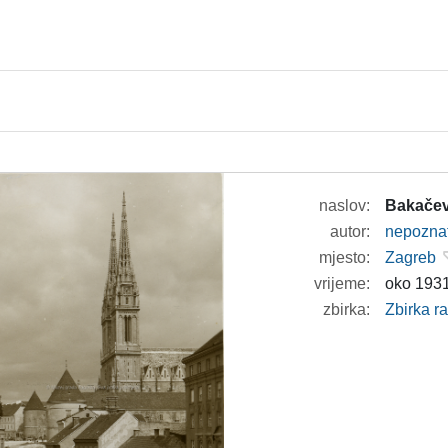
naslov:
Bakačev
autor:
nepozna
mjesto:
Zagreb
vrijeme:
oko 1931
zbirka:
Zbirka r