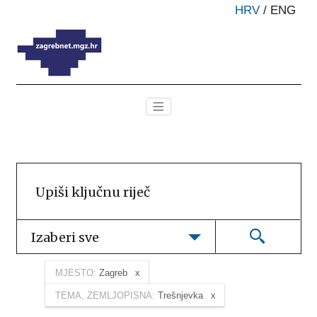
HRV
/
ENG
Izaberi sve
MJESTO:
Zagreb
TEMA, ZEMLJOPISNA:
Trešnjevka