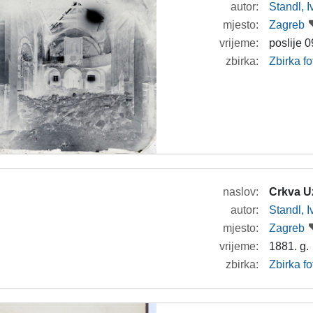
autor:
Standl, 
mjesto:
Zagreb
vrijeme:
poslije 0
zbirka:
Zbirka f
naslov:
Crkva U
autor:
Standl, 
mjesto:
Zagreb
vrijeme:
1881. g.
zbirka:
Zbirka f