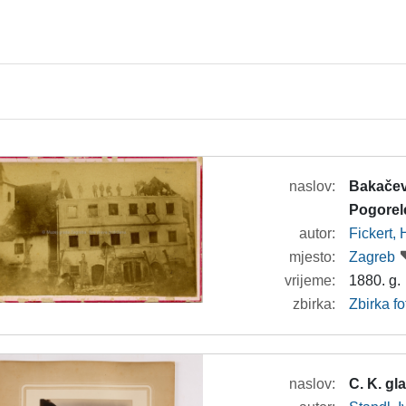
naslov:
Bakačev
Pogorel
autor:
Fickert,
mjesto:
Zagreb
vrijeme:
1880. g.
zbirka:
Zbirka f
naslov:
C. K. g