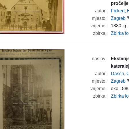
pročelje
autor:
Fickert,
mjesto:
Zagreb
vrijeme:
1880. g.
zbirka:
Zbirka f
naslov:
Eksterij
katerale
autor:
Dasch, O
mjesto:
Zagreb
vrijeme:
oko 1880
zbirka:
Zbirka f