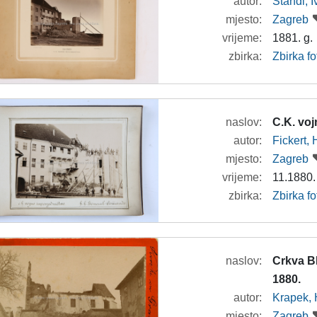
autor:
Standl, 
mjesto:
Zagreb
vrijeme:
1881. g.
zbirka:
Zbirka f
naslov:
C.K. vo
autor:
Fickert,
mjesto:
Zagreb
vrijeme:
11.1880.
zbirka:
Zbirka f
naslov:
Crkva B
1880.
autor:
Krapek, 
mjesto:
Zagreb