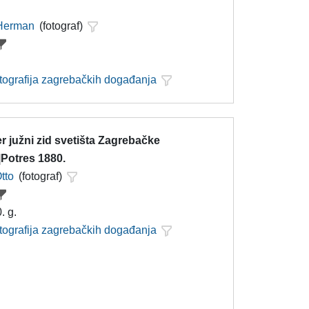
 Herman
(fotograf)
otografija zagrebačkih događanja
er južni zid svetišta Zagrebačke
|Potres 1880.
tto
(fotograf)
. g.
otografija zagrebačkih događanja