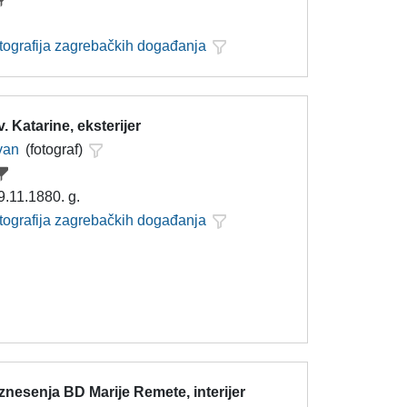
otografija zagrebačkih događanja
. Katarine, eksterijer
Ivan
(fotograf)
9.11.1880. g.
otografija zagrebačkih događanja
nesenja BD Marije Remete, interijer