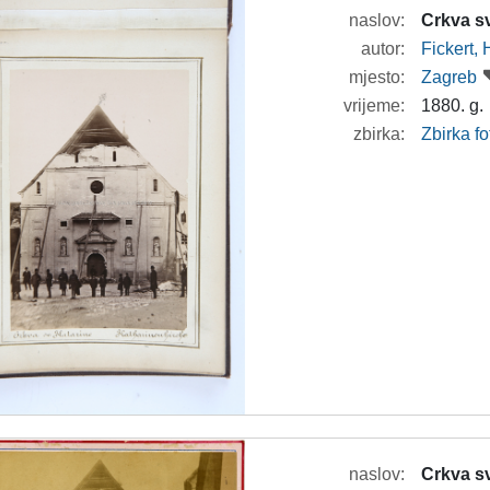
naslov:
Crkva sv
autor:
Fickert,
mjesto:
Zagreb
vrijeme:
1880. g.
zbirka:
Zbirka f
naslov:
Crkva sv