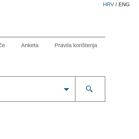
HRV
/
ENG
če
Anketa
Pravila korištenja