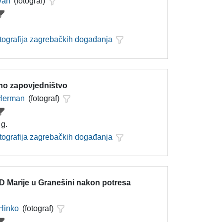
Ivan
(fotograf)
otografija zagrebačkih događanja
jno zapovjedništvo
 Herman
(fotograf)
 g.
otografija zagrebačkih događanja
D Marije u Granešini nakon potresa
Hinko
(fotograf)