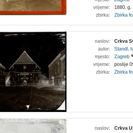
vrijeme:
1880. g.
zbirka:
Zbirka f
naslov:
Crkva Sv
autor:
Standl, 
mjesto:
Zagreb
vrijeme:
poslije 0
zbirka:
Zbirka f
naslov:
Crkva Uz