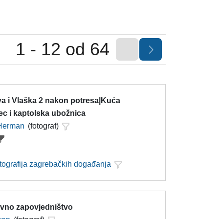
1 - 12 od 64
a i Vlaška 2 nakon potresa|Kuća
ec i kaptolska ubožnica
 Herman
(fotograf)
otografija zagrebačkih događanja
lavno zapovjedništvo