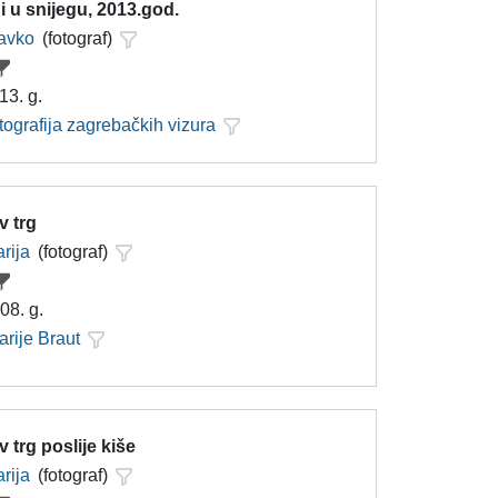
 u snijegu, 2013.god.
lavko
(fotograf)
13. g.
tografija zagrebačkih vizura
v trg
rija
(fotograf)
08. g.
arije Braut
v trg poslije kiše
rija
(fotograf)