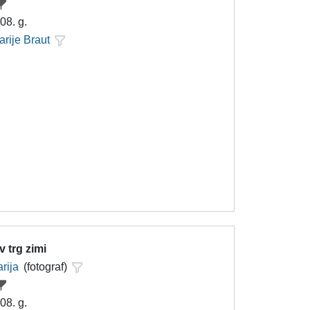
08. g.
arije Braut
v trg zimi
rija
(fotograf)
08. g.