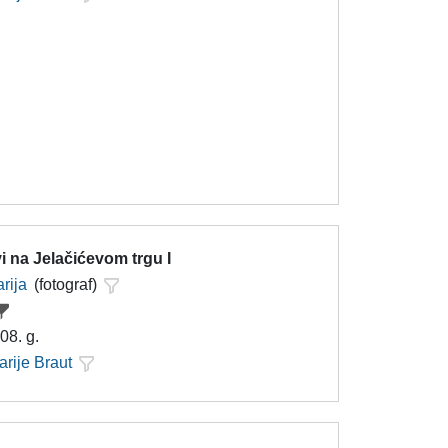
 na Jelačićevom trgu I
rija
(fotograf)
08. g.
arije Braut