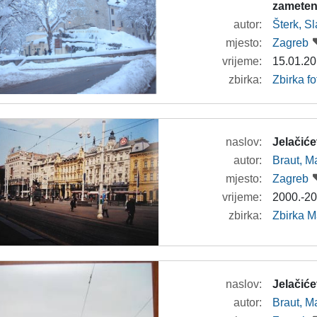
zameteni
autor:
Šterk, S
mjesto:
Zagreb
vrijeme:
15.01.20
zbirka:
Zbirka fo
naslov:
Jelačiće
autor:
Braut, Ma
mjesto:
Zagreb
vrijeme:
2000.-20
zbirka:
Zbirka M
naslov:
Jelačiće
autor:
Braut, Ma