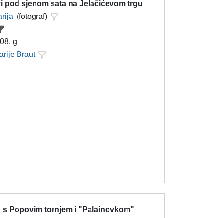
i pod sjenom sata na Jelačićevom trgu
rija
(fotograf)
08. g.
arije Braut
trg s Popovim tornjem i "Palainovkom"