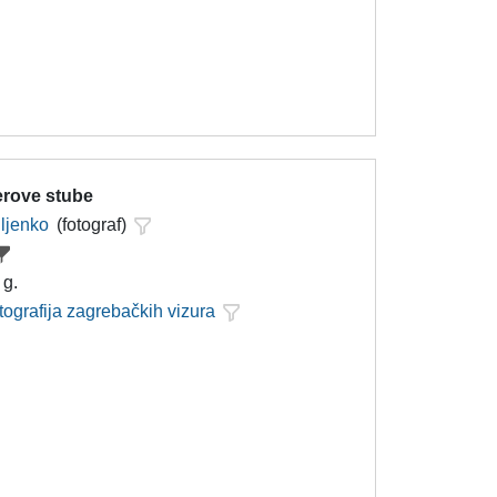
erove stube
iljenko
(fotograf)
 g.
tografija zagrebačkih vizura