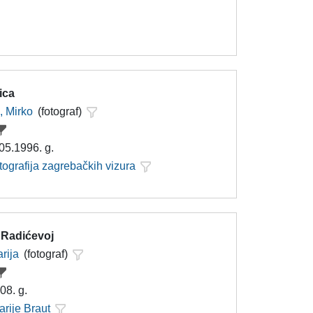
ica
, Mirko
(fotograf)
 05.1996. g.
tografija zagrebačkih vizura
 Radićevoj
rija
(fotograf)
08. g.
arije Braut