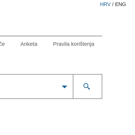
HRV
/
ENG
če
Anketa
Pravila korištenja