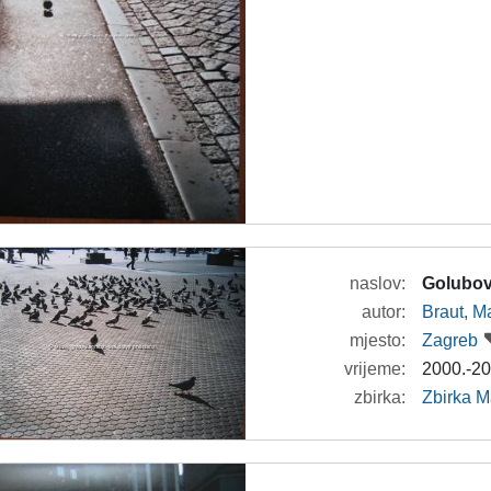
naslov:
Golubovi
autor:
Braut, Ma
mjesto:
Zagreb
vrijeme:
2000.-20
zbirka:
Zbirka M