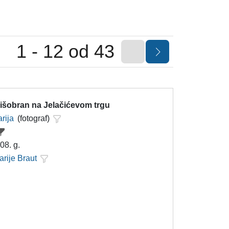
1 - 12 od 43
kišobran na Jelačićevom trgu
rija
(fotograf)
08. g.
arije Braut