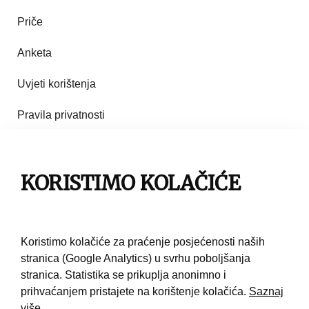
Priče
Anketa
Uvjeti korištenja
Pravila privatnosti
Impresum
Pravila korištenja
KORISTIMO KOLAČIĆE
Kontakt
Koristimo kolačiće za praćenje posjećenosti naših
stranica (Google Analytics) u svrhu poboljšanja
stranica. Statistika se prikuplja anonimno i
prihvaćanjem pristajete na korištenje kolačića.
Saznaj
više