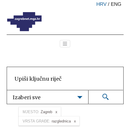
HRV
/
ENG
Izaberi sve
MJESTO:
Zagreb
VRSTA GRAĐE:
razglednica