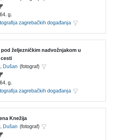
64. g.
otografija zagrebačkih događanja
 pod željezničkim nadvožnjakom u
cesti
t, Dušan
(fotograf)
64. g.
otografija zagrebačkih događanja
ena Knežija
t, Dušan
(fotograf)