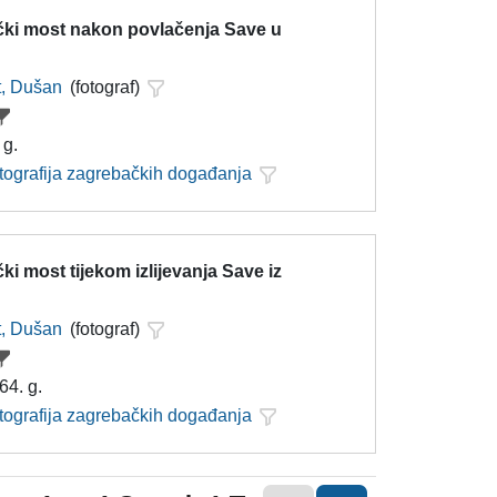
ički most nakon povlačenja Save u
t, Dušan
(fotograf)
 g.
otografija zagrebačkih događanja
čki most tijekom izlijevanja Save iz
t, Dušan
(fotograf)
64. g.
otografija zagrebačkih događanja