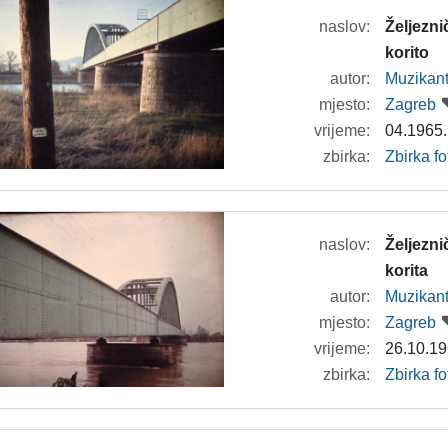
naslov:
Željezn
korito
autor:
Muzikan
mjesto:
Zagreb
vrijeme:
04.1965.
zbirka:
Zbirka f
naslov:
Željezni
korita
autor:
Muzikan
mjesto:
Zagreb
vrijeme:
26.10.19
zbirka:
Zbirka f