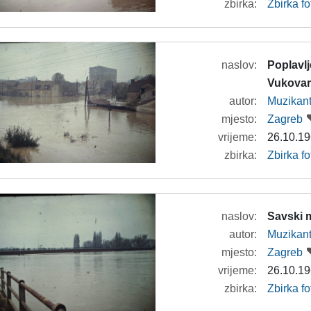
zbirka:
Zbirka f
naslov:
Poplavlj
Vukova
autor:
Muzikan
mjesto:
Zagreb
vrijeme:
26.10.19
zbirka:
Zbirka f
naslov:
Savski 
autor:
Muzikan
mjesto:
Zagreb
vrijeme:
26.10.19
zbirka:
Zbirka f