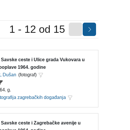
1 - 12 od 15
 Savske ceste i Ulice grada Vukovara u
 poplave 1964. godine
t, Dušan
(fotograf)
64. g.
otografija zagrebačkih događanja
 Savske ceste i Zagrebačke avenije u