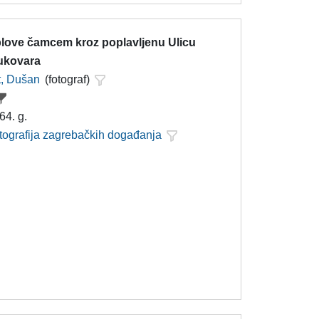
 plove čamcem kroz poplavljenu Ulicu
ukovara
t, Dušan
(fotograf)
64. g.
otografija zagrebačkih događanja