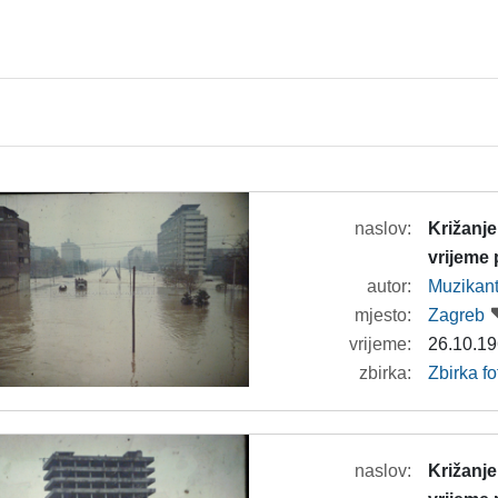
naslov:
Križanje
vrijeme
autor:
Muzikan
mjesto:
Zagreb
vrijeme:
26.10.19
zbirka:
Zbirka f
naslov:
Križanje