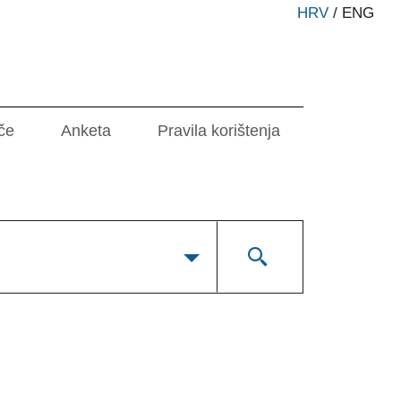
HRV
/
ENG
če
Anketa
Pravila korištenja