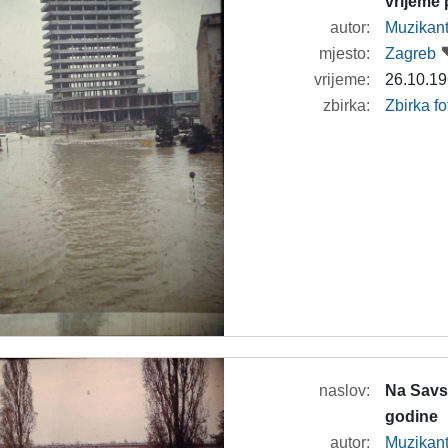
vrijeme
autor:
Muzikan
mjesto:
Zagreb
vrijeme:
26.10.19
zbirka:
Zbirka f
naslov:
Na Savs
godine
autor:
Muzikan