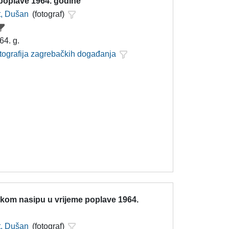
 poplave 1964. godine
t, Dušan
(fotograf)
64. g.
otografija zagrebačkih događanja
kom nasipu u vrijeme poplave 1964.
t, Dušan
(fotograf)