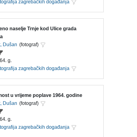
otografija zagrebačkih događanja
eno naselje Trnje kod Ulice grada
ra
t, Dušan
(fotograf)
64. g.
otografija zagrebačkih događanja
most u vrijeme poplave 1964. godine
t, Dušan
(fotograf)
64. g.
otografija zagrebačkih događanja