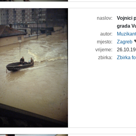
naslov:
Vojnici
grada V
autor:
Muzikan
mjesto:
Zagreb
vrijeme:
26.10.19
zbirka:
Zbirka f