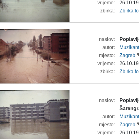
vrijeme:
26.10.19
zbirka:
Zbirka f
naslov:
Poplavl
autor:
Muzikan
mjesto:
Zagreb
vrijeme:
26.10.19
zbirka:
Zbirka f
naslov:
Poplavl
Šarengra
autor:
Muzikan
mjesto:
Zagreb
vrijeme:
26.10.19