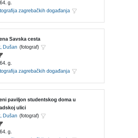
64. g.
otografija zagrebačkih događanja
jena Savska cesta
t, Dušan
(fotograf)
64. g.
otografija zagrebačkih događanja
jeni paviljon studentskog doma u
dskoj ulici
t, Dušan
(fotograf)
64. g.