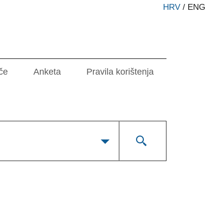
HRV
/
ENG
če
Anketa
Pravila korištenja