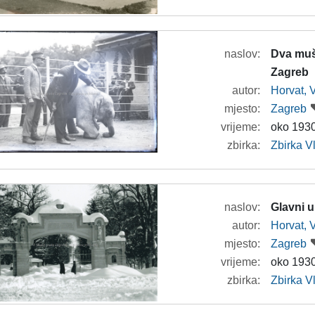
naslov:
Dva muš
Zagreb
autor:
Horvat, 
mjesto:
Zagreb
vrijeme:
oko 1930
zbirka:
Zbirka V
naslov:
Glavni u
autor:
Horvat, 
mjesto:
Zagreb
vrijeme:
oko 1930
zbirka:
Zbirka V