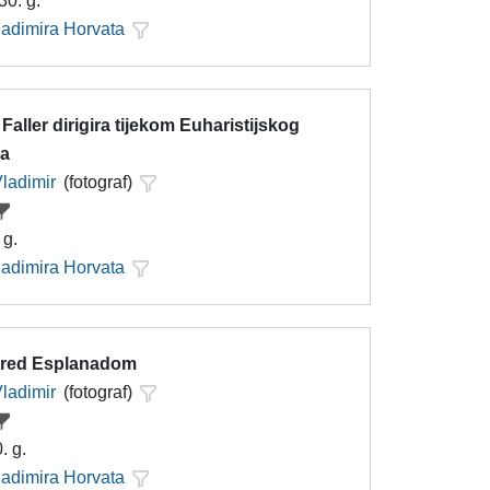
30. g.
ladimira Horvata
 Faller dirigira tijekom Euharistijskog
sa
Vladimir
(fotograf)
 g.
ladimira Horvata
red Esplanadom
Vladimir
(fotograf)
. g.
ladimira Horvata