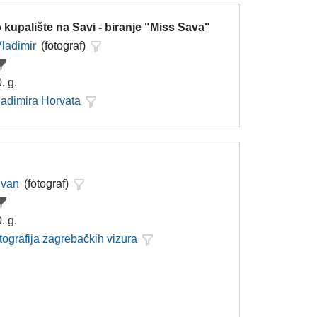
kupalište na Savi - biranje "Miss Sava"
Vladimir
(fotograf)
. g.
ladimira Horvata
Ivan
(fotograf)
. g.
tografija zagrebačkih vizura