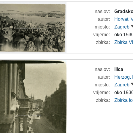
naslov:
Gradsko 
autor:
Horvat, 
mjesto:
Zagreb
vrijeme:
oko 1930
zbirka:
Zbirka V
naslov:
Ilica
autor:
Herzog, 
mjesto:
Zagreb
vrijeme:
oko 1930
zbirka:
Zbirka fo