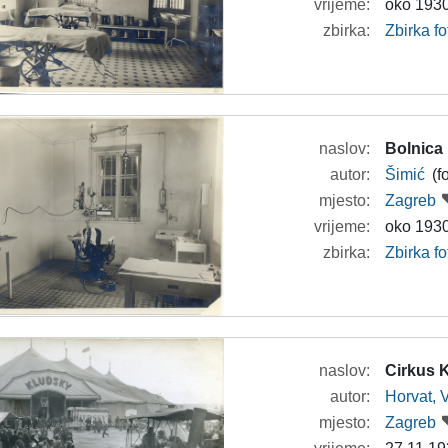
vrijeme:
oko 1930
zbirka:
Zbirka f
naslov:
Bolnica
autor:
Šimić
(f
mjesto:
Zagreb
vrijeme:
oko 1930
zbirka:
Zbirka f
naslov:
Cirkus 
autor:
Horvat, 
mjesto:
Zagreb