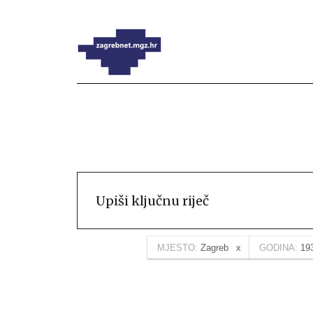
MJESTO:
Zagreb
GODINA:
19