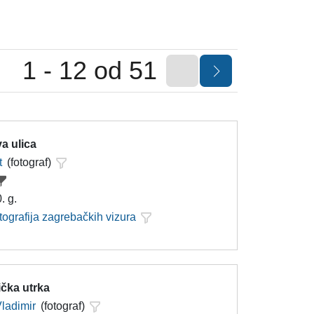
1 - 12 od 51
a ulica
t
(fotograf)
. g.
tografija zagrebačkih vizura
tička utrka
Vladimir
(fotograf)