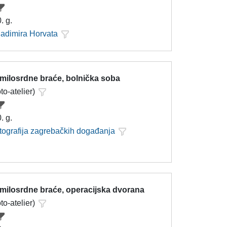
. g.
ladimira Horvata
 milosrdne braće, bolnička soba
oto-atelier)
. g.
otografija zagrebačkih događanja
 milosrdne braće, operacijska dvorana
oto-atelier)