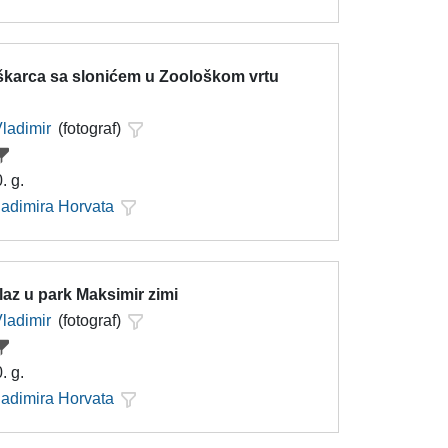
karca sa slonićem u Zoološkom vrtu
Vladimir
(fotograf)
. g.
ladimira Horvata
laz u park Maksimir zimi
Vladimir
(fotograf)
. g.
ladimira Horvata