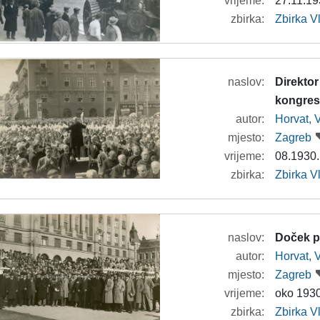
vrijeme:
27.11.19
zbirka:
Zbirka V
naslov:
Direktor
kongre
autor:
Horvat, 
mjesto:
Zagreb
vrijeme:
08.1930.
zbirka:
Zbirka V
naslov:
Doček p
autor:
Horvat, 
mjesto:
Zagreb
vrijeme:
oko 1930
zbirka:
Zbirka V