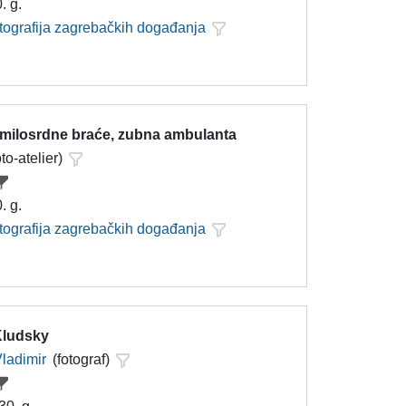
. g.
otografija zagrebačkih događanja
 milosrdne braće, zubna ambulanta
oto-atelier)
. g.
otografija zagrebačkih događanja
Kludsky
Vladimir
(fotograf)