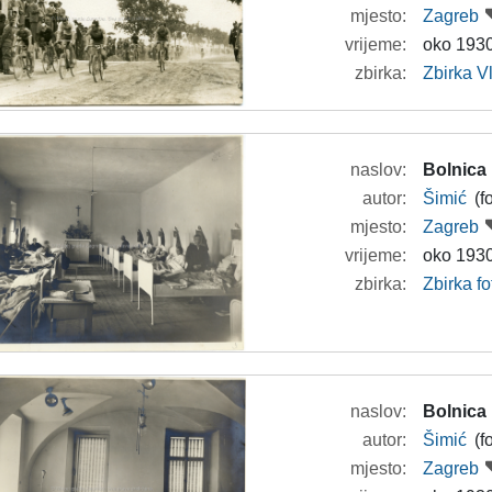
mjesto:
Zagreb
vrijeme:
oko 1930
zbirka:
Zbirka V
naslov:
Bolnica
autor:
Šimić
(f
mjesto:
Zagreb
vrijeme:
oko 1930
zbirka:
Zbirka f
naslov:
Bolnica
autor:
Šimić
(f
mjesto:
Zagreb