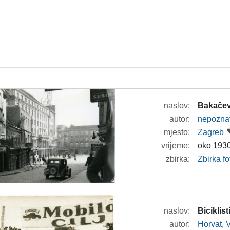
naslov:
Bakačev
autor:
nepozna
mjesto:
Zagreb
vrijeme:
oko 1930
zbirka:
Zbirka fo
naslov:
Biciklis
autor:
Horvat, 