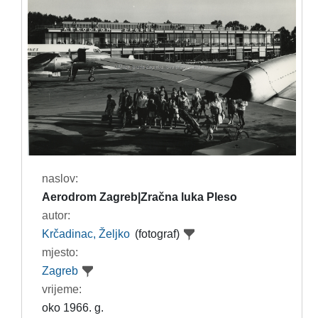
naslov:
Aerodrom Zagreb|Zračna luka Pleso
autor:
Krčadinac, Željko
(fotograf)
mjesto:
Zagreb
vrijeme:
oko 1966. g.