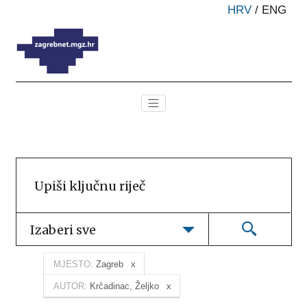
HRV
/
ENG
Izaberi sve
MJESTO:
Zagreb
AUTOR:
Krčadinac, Željko