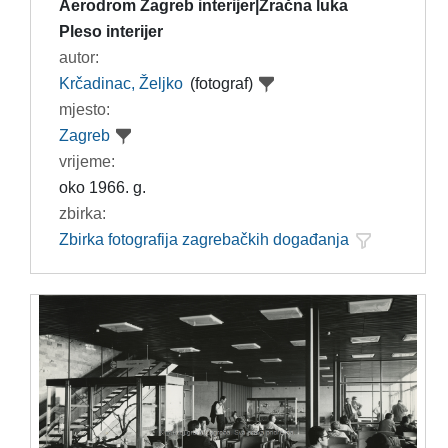
Aerodrom Zagreb interijer|Zračna luka
Pleso interijer
autor:
Krčadinac, Željko
(fotograf)
mjesto:
Zagreb
vrijeme:
oko 1966. g.
zbirka:
Zbirka fotografija zagrebačkih događanja