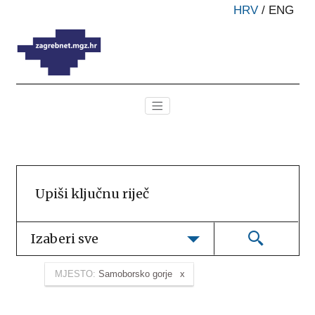
HRV
/
ENG
Izaberi sve
MJESTO:
Samoborsko gorje