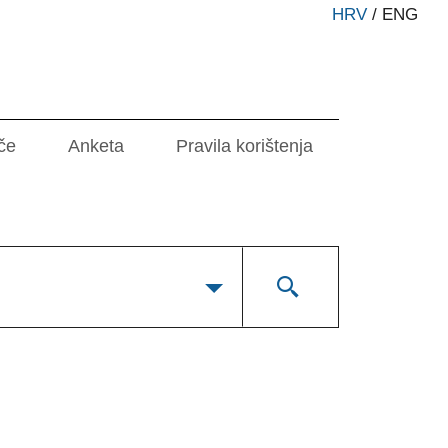
HRV
/
ENG
če
Anketa
Pravila korištenja