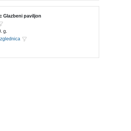
c Glazbeni paviljon
. g.
azglednica