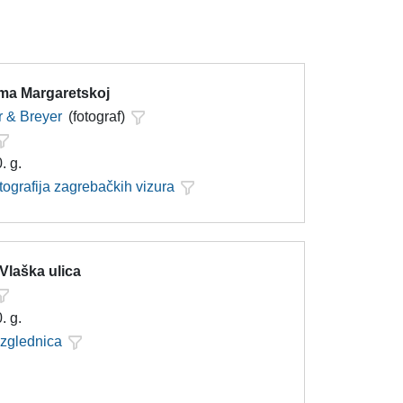
ema Margaretskoj
 & Breyer
(fotograf)
. g.
tografija zagrebačkih vizura
Vlaška ulica
. g.
azglednica