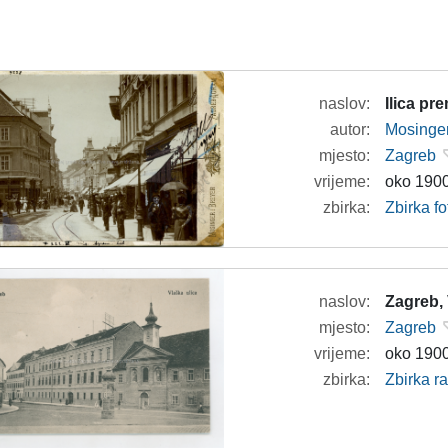
naslov:
Ilica pr
autor:
Mosinger
mjesto:
Zagreb
vrijeme:
oko 1900
zbirka:
Zbirka fo
naslov:
Zagreb, 
mjesto:
Zagreb
vrijeme:
oko 1900
zbirka:
Zbirka r