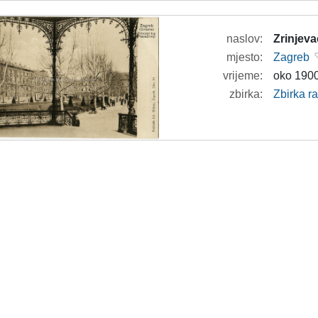
naslov:
Zrinjeva
mjesto:
Zagreb
vrijeme:
oko 1900
zbirka:
Zbirka r