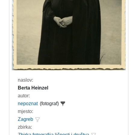
naslov:
Berta Heinzel
autor:
nepoznat
(fotograf)
mjesto:
Zagreb
zbirka:
Zbirka fotografija ličnosti i društva