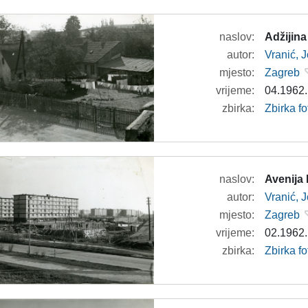
naslov:
Adžijina
autor:
Vranić, 
mjesto:
Zagreb
vrijeme:
04.1962.
zbirka:
Zbirka fo
naslov:
Avenija
autor:
Vranić, 
mjesto:
Zagreb
vrijeme:
02.1962.
zbirka:
Zbirka fo