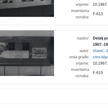
vrijeme:
10.1967.
inventarna
F-613
oznaka:
naslov:
Detalj p
1907.-19
autor:
Vranić, 
vrsta građe:
crno-bije
vrijeme:
10.1967.
inventarna
F-615
oznaka: