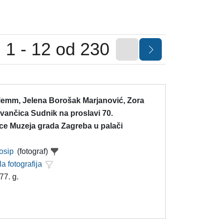
1 - 12 od 230
lemm, Jelena Borošak Marjanović, Zora
 Ivančica Sudnik na proslavi 70.
ice Muzeja grada Zagreba u palači
Josip
(fotograf)
la fotografija
77. g.