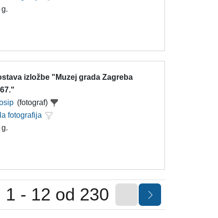
 g.
ostava izložbe "Muzej grada Zagreba
67."
Josip
(fotograf)
la fotografija
 g.
1 - 12 od 230