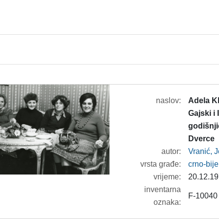
naslov:
Adela K
Gajski i
godišnj
Dverce
autor:
Vranić, 
vrsta građe:
crno-bije
vrijeme:
20.12.19
inventarna
F-10040
oznaka: