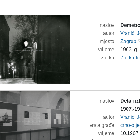
naslov:
Demetr
autor:
Vranić, 
mjesto:
Zagreb
vrijeme:
1963. g.
zbirka:
Zbirka fo
naslov:
Detalj i
1907.-19
autor:
Vranić, 
vrsta građe:
crno-bije
vrijeme:
10.1967.