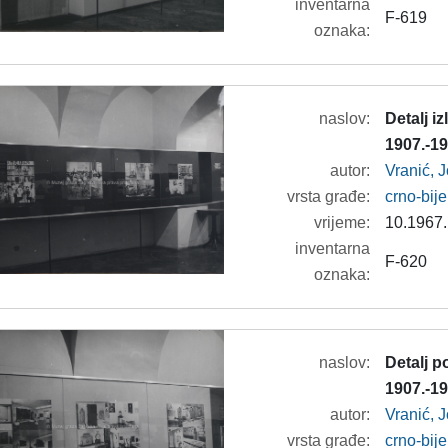
inventarna
F-619
oznaka:
naslov:
Detalj i
1907.-19
autor:
Vranić, 
vrsta građe:
crno-bije
vrijeme:
10.1967.
inventarna
F-620
oznaka:
naslov:
Detalj p
1907.-19
autor:
Vranić, 
vrsta građe:
crno-bije