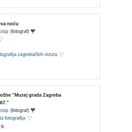
ova noću
Josip
(fotograf)
tografija zagrebačkih vizura
zložbe "Muzej grada Zagreba
67."
Josip
(fotograf)
la fotografija
 g.