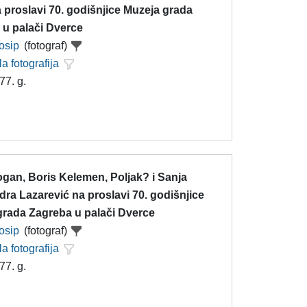
 proslavi 70. godišnjice Muzeja grada
 u palači Dverce
Josip
(fotograf)
la fotografija
77. g.
gan, Boris Kelemen, Poljak? i Sanja
ra Lazarević na proslavi 70. godišnjice
grada Zagreba u palači Dverce
Josip
(fotograf)
la fotografija
77. g.