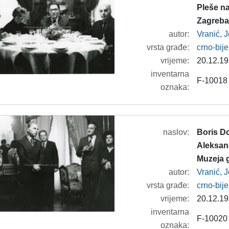
Pleše na
Zagreba
autor:
Vranić, 
vrsta građe:
crno-bije
vrijeme:
20.12.19
inventarna
F-10018
oznaka:
naslov:
Boris Do
Aleksand
Muzeja 
autor:
Vranić, 
vrsta građe:
crno-bije
vrijeme:
20.12.19
inventarna
F-10020
oznaka: