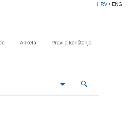
HRV
/
ENG
če
Anketa
Pravila korištenja