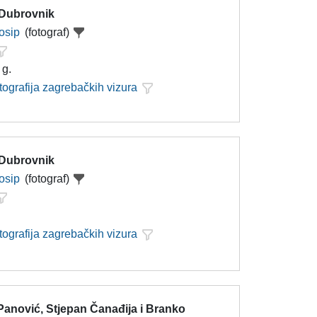
 Dubrovnik
Josip
(fotograf)
 g.
tografija zagrebačkih vizura
 Dubrovnik
Josip
(fotograf)
tografija zagrebačkih vizura
Panović, Stjepan Čanađija i Branko