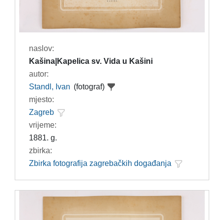
naslov:
Kašina|Kapelica sv. Vida u Kašini
autor:
Standl, Ivan
(fotograf)
mjesto:
Zagreb
vrijeme:
1881. g.
zbirka:
Zbirka fotografija zagrebačkih događanja