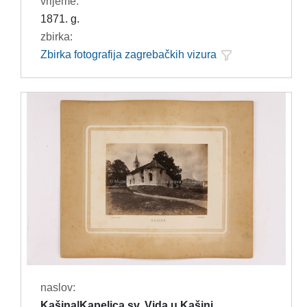
vrijeme:
1871. g.
zbirka:
Zbirka fotografija zagrebačkih vizura
naslov:
Kašina|Kapelica sv. Vida u Kašini