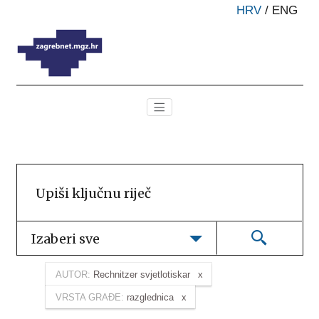
HRV
/
ENG
Izaberi sve
AUTOR:
Rechnitzer svjetlotiskar
VRSTA GRAĐE:
razglednica