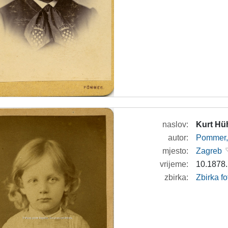
naslov:
Kurt Hü
autor:
Pommer, 
mjesto:
Zagreb
vrijeme:
10.1878.
zbirka:
Zbirka fo