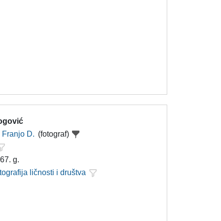
ogović
Franjo D.
(fotograf)
67. g.
tografija ličnosti i društva