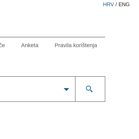
HRV
/
ENG
če
Anketa
Pravila korištenja