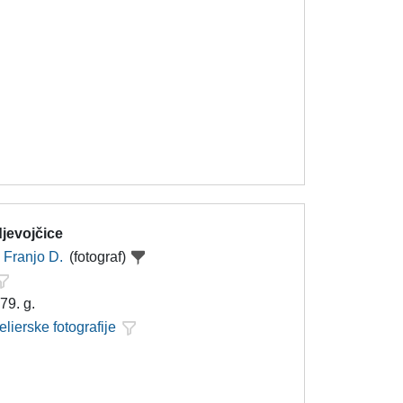
djevojčice
Franjo D.
(fotograf)
79. g.
elierske fotografije