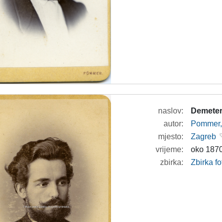
naslov:
Demeter
autor:
Pommer, 
mjesto:
Zagreb
vrijeme:
oko 1870
zbirka:
Zbirka fo