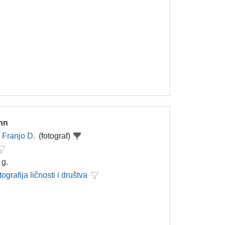
hn
Franjo D.
(fotograf)
 g.
tografija ličnosti i društva