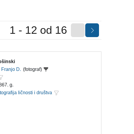
1 - 12 od 16
ošinski
Franjo D.
(fotograf)
867. g.
tografija ličnosti i društva