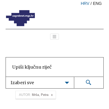
HRV
/
ENG
Izaberi sve
AUTOR:
Mrša, Petra