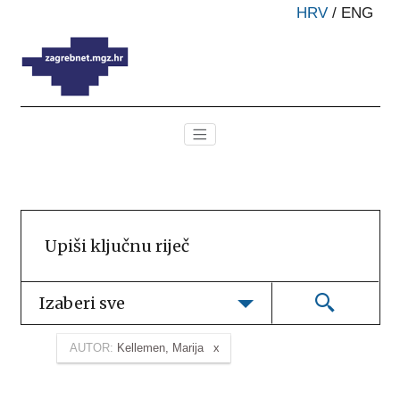
HRV
/
ENG
Izaberi sve
AUTOR:
Kellemen, Marija