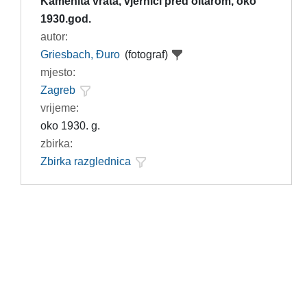
Kamenita vrata, vjernici pred oltarom, oko
1930.god.
autor:
Griesbach, Đuro
(fotograf)
mjesto:
Zagreb
vrijeme:
oko 1930. g.
zbirka:
Zbirka razglednica