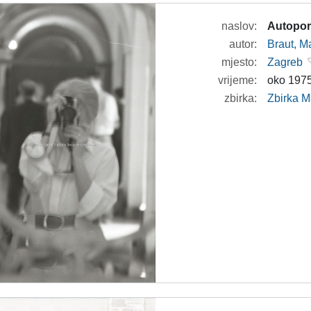
naslov:
Autoport
autor:
Braut, Ma
mjesto:
Zagreb
vrijeme:
oko 1975
zbirka:
Zbirka M