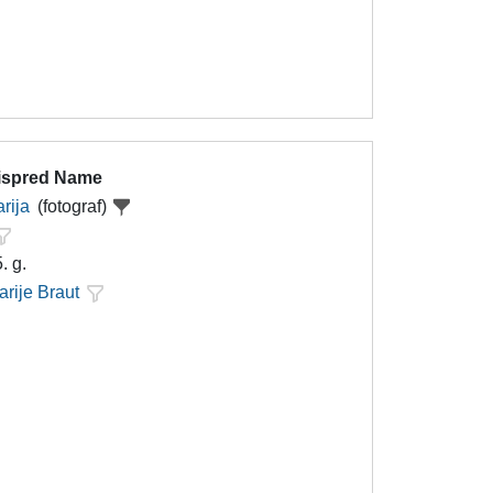
 ispred Name
rija
(fotograf)
. g.
arije Braut