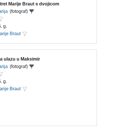
ret Marije Braut s dvojicom
rija
(fotograf)
. g.
arije Braut
a ulazu u Maksimir
rija
(fotograf)
. g.
arije Braut