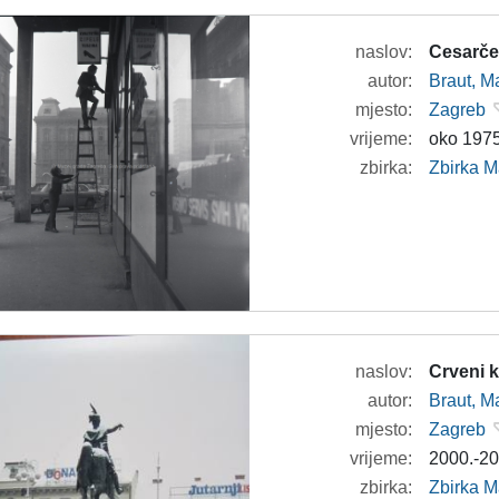
naslov:
Cesarčev
autor:
Braut, Ma
mjesto:
Zagreb
vrijeme:
oko 1975
zbirka:
Zbirka M
naslov:
Crveni 
autor:
Braut, Ma
mjesto:
Zagreb
vrijeme:
2000.-20
zbirka:
Zbirka M