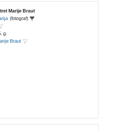
ret Marije Braut
rija
(fotograf)
. g.
arije Braut