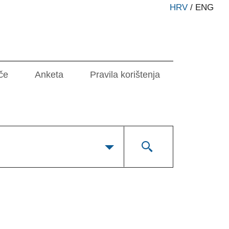
HRV
/
ENG
če
Anketa
Pravila korištenja