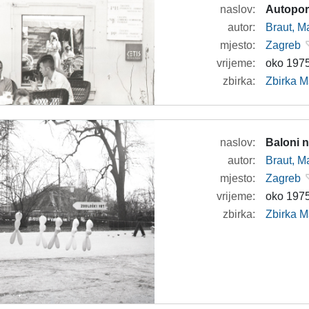
naslov:
Autoport
autor:
Braut, Ma
mjesto:
Zagreb
vrijeme:
oko 1975
zbirka:
Zbirka M
naslov:
Baloni n
autor:
Braut, Ma
mjesto:
Zagreb
vrijeme:
oko 1975
zbirka:
Zbirka M