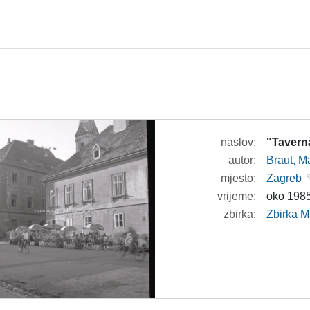
naslov:
"Tavern
autor:
Braut, Ma
mjesto:
Zagreb
vrijeme:
oko 1985
zbirka:
Zbirka M