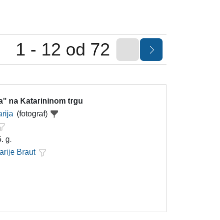
1 - 12 od 72
a" na Katarininom trgu
rija
(fotograf)
. g.
arije Braut