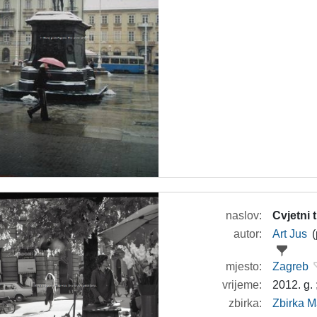
naslov:
Cvjetni 
autor:
Art Jus
(
mjesto:
Zagreb
vrijeme:
2012. g. 
zbirka:
Zbirka M