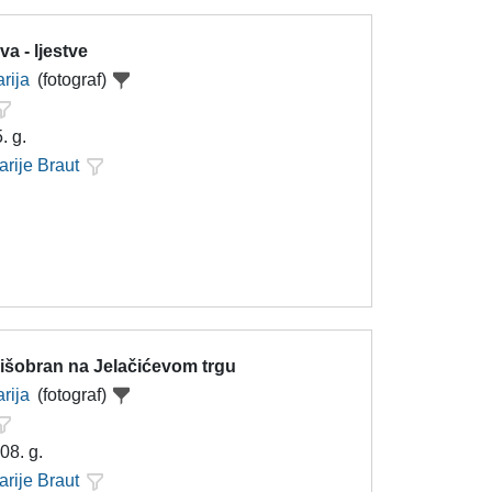
a - ljestve
rija
(fotograf)
. g.
arije Braut
kišobran na Jelačićevom trgu
rija
(fotograf)
08. g.
arije Braut