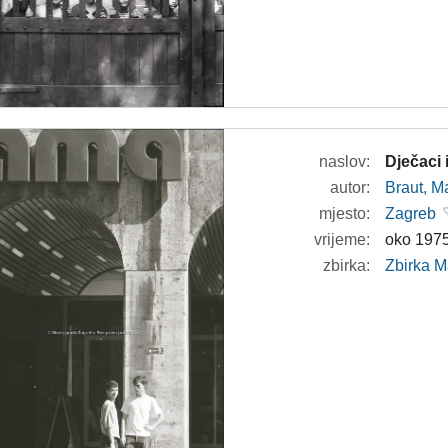
naslov:
Dječaci
autor:
Braut, Ma
mjesto:
Zagreb
vrijeme:
oko 1975
zbirka:
Zbirka M