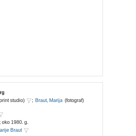
trg
print studio)
;
Braut, Marija
(fotograf)
; oko 1980. g.
arije Braut