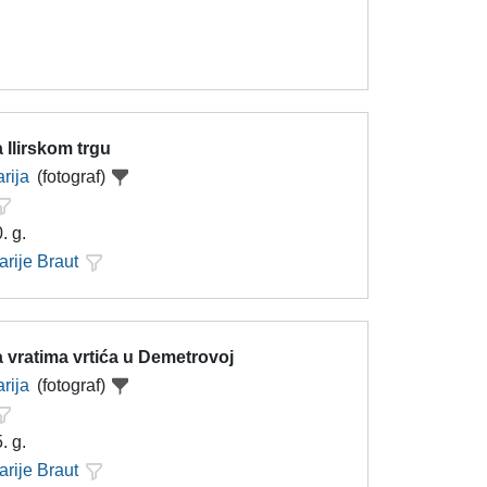
 Ilirskom trgu
rija
(fotograf)
. g.
arije Braut
 vratima vrtića u Demetrovoj
rija
(fotograf)
. g.
arije Braut