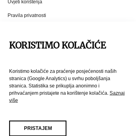
Uvjeti korištenja
Pravila privatnosti
Impresum
Pravila korištenja
KORISTIMO KOLAČIĆE
Kontakt
Koristimo kolačiće za praćenje posjećenosti naših
stranica (Google Analytics) u svrhu poboljšanja
stranica. Statistika se prikuplja anonimno i
prihvaćanjem pristajete na korištenje kolačića.
Saznaj
više
PRISTAJEM