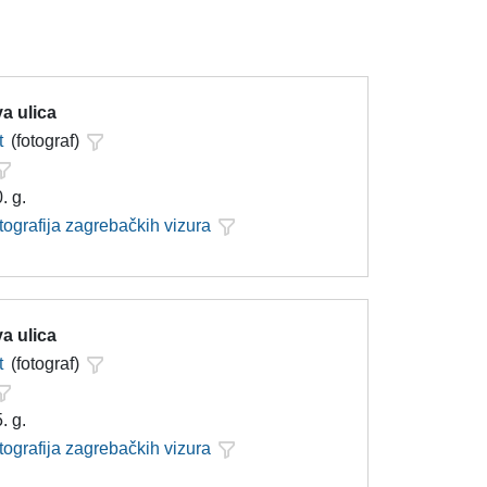
a ulica
t
(fotograf)
. g.
tografija zagrebačkih vizura
a ulica
t
(fotograf)
. g.
tografija zagrebačkih vizura