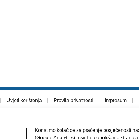
|
Uvjeti korištenja
|
Pravila privatnosti
|
Impresum
|
Koristimo kolačiće za praćenje posjećenosti naš
(Google Analytics) u svrhu poboljšanja stranica.