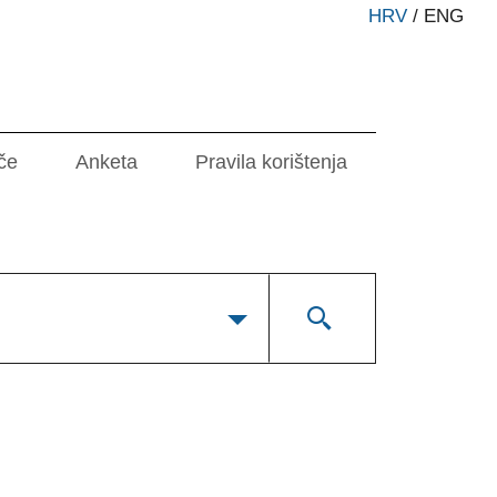
HRV
/
ENG
če
Anketa
Pravila korištenja