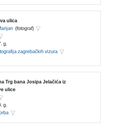
va ulica
arijan
(fotograf)
. g.
tografija zagrebačkih vizura
a Trg bana Josipa Jelačića iz
e ulice
. g.
orba