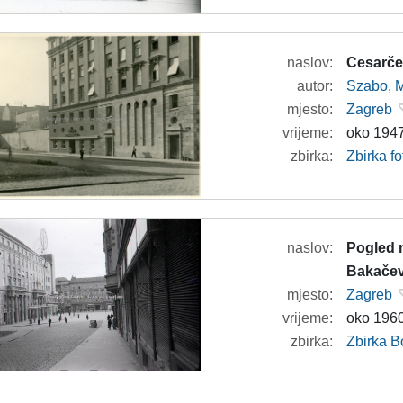
naslov:
Cesarče
autor:
Szabo, M
mjesto:
Zagreb
vrijeme:
oko 1947
zbirka:
Zbirka fo
naslov:
Pogled n
Bakačev
mjesto:
Zagreb
vrijeme:
oko 1960
zbirka:
Zbirka B