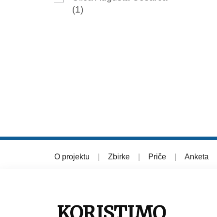
(1)
O projektu
|
Zbirke
|
Priče
|
Anketa
© 2026 Muzej grada Zagreba
KORISTIMO