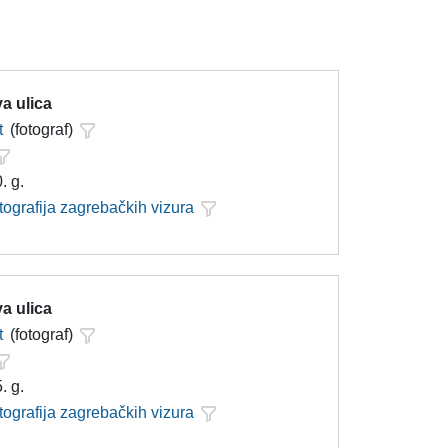
a ulica
t
(fotograf)
. g.
tografija zagrebačkih vizura
a ulica
t
(fotograf)
. g.
tografija zagrebačkih vizura