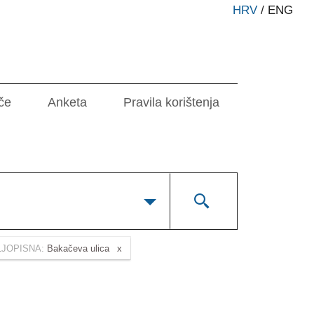
HRV
/
ENG
če
Anketa
Pravila korištenja
LJOPISNA:
Bakačeva ulica