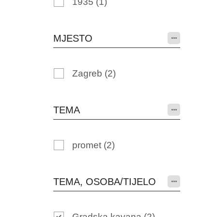
1935
(1)
MJESTO
Zagreb
(2)
TEMA
promet
(2)
TEMA, OSOBA/TIJELO
Gradska kavana
(2)