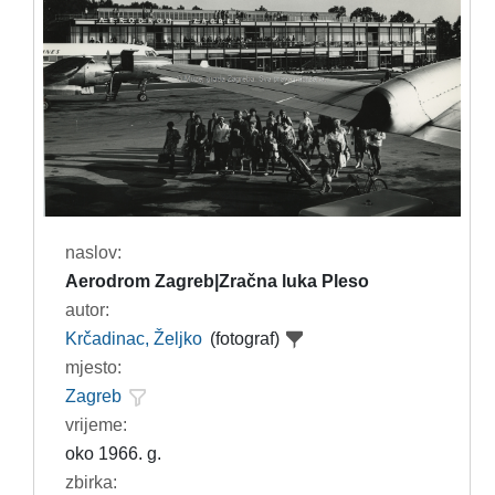
naslov:
Aerodrom Zagreb|Zračna luka Pleso
autor:
Krčadinac, Željko
(fotograf)
mjesto:
Zagreb
vrijeme:
oko 1966. g.
zbirka: