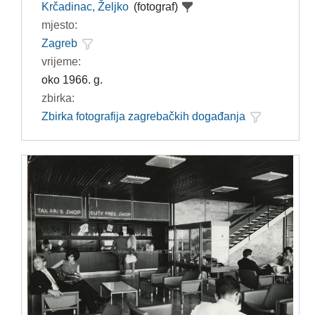
Krčadinac, Željko
(fotograf)
mjesto:
Zagreb
vrijeme:
oko 1966. g.
zbirka:
Zbirka fotografija zagrebačkih događanja