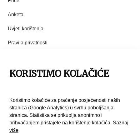
Priče
Anketa
Uvjeti korištenja
Pravila privatnosti
Impresum
Pravila korištenja
KORISTIMO KOLAČIĆE
Kontakt
Koristimo kolačiće za praćenje posjećenosti naših
stranica (Google Analytics) u svrhu poboljšanja
stranica. Statistika se prikuplja anonimno i
prihvaćanjem pristajete na korištenje kolačića.
Saznaj
više