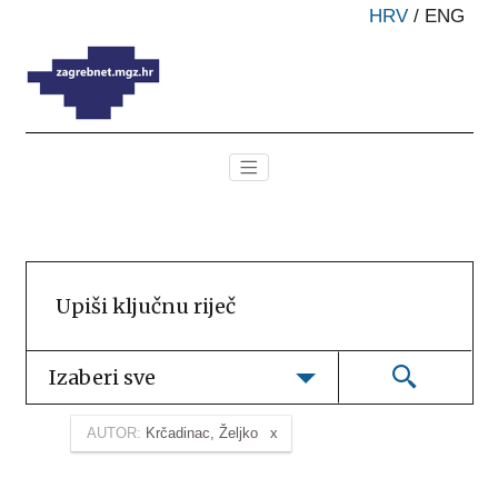
HRV
/
ENG
Izaberi sve
AUTOR:
Krčadinac, Željko