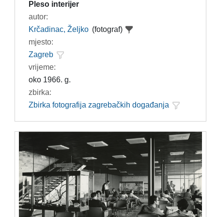
Pleso interijer
autor:
Krčadinac, Željko
(fotograf)
mjesto:
Zagreb
vrijeme:
oko 1966. g.
zbirka:
Zbirka fotografija zagrebačkih događanja