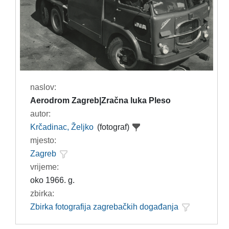
naslov:
Aerodrom Zagreb|Zračna luka Pleso
autor:
Krčadinac, Željko
(fotograf)
mjesto:
Zagreb
vrijeme:
oko 1966. g.
zbirka:
Zbirka fotografija zagrebačkih događanja