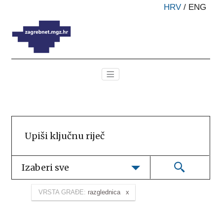
HRV
/
ENG
Izaberi sve
VRSTA GRAĐE:
razglednica