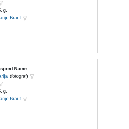
. g.
arije Braut
 ispred Name
rija
(fotograf)
. g.
arije Braut