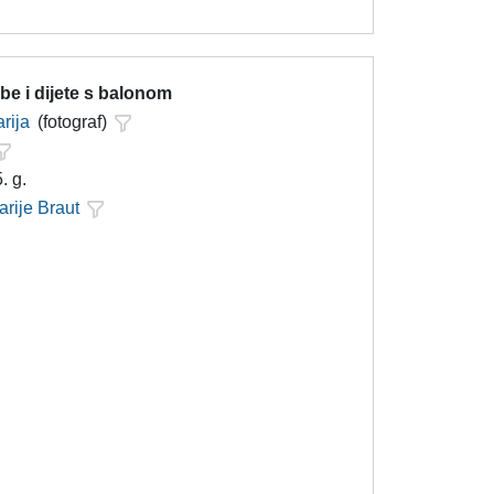
be i dijete s balonom
rija
(fotograf)
. g.
arije Braut