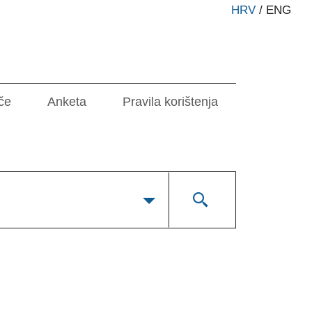
HRV
/
ENG
če
Anketa
Pravila korištenja