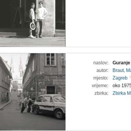
naslov:
Guranje 
autor:
Braut, Ma
mjesto:
Zagreb
vrijeme:
oko 1975
zbirka:
Zbirka M