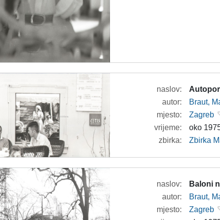
naslov:
Autoport
autor:
Braut, Ma
mjesto:
Zagreb
vrijeme:
oko 1975
zbirka:
Zbirka M
naslov:
Baloni n
autor:
Braut, Ma
mjesto:
Zagreb