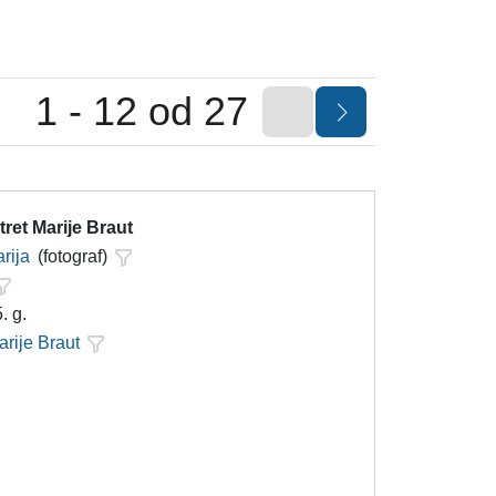
1 - 12 od 27
ret Marije Braut
rija
(fotograf)
. g.
arije Braut