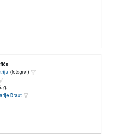
fiće
rija
(fotograf)
. g.
arije Braut