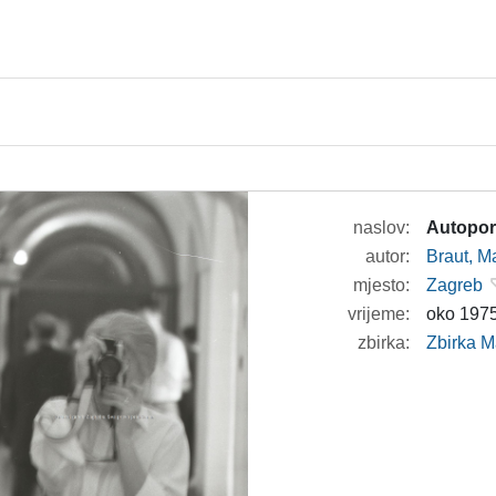
naslov:
Autoport
autor:
Braut, Ma
mjesto:
Zagreb
vrijeme:
oko 1975
zbirka:
Zbirka M