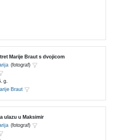
ret Marije Braut s dvojicom
rija
(fotograf)
. g.
arije Braut
a ulazu u Maksimir
rija
(fotograf)