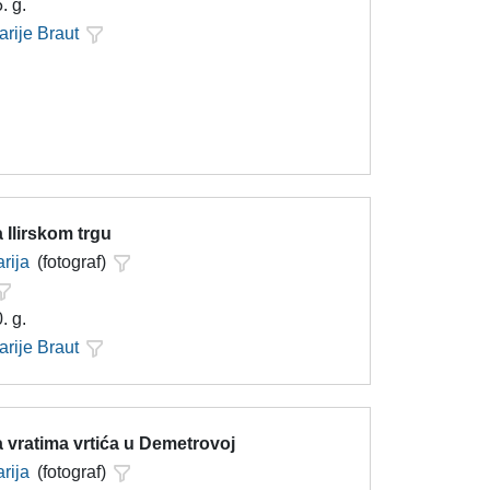
. g.
arije Braut
 Ilirskom trgu
rija
(fotograf)
. g.
arije Braut
 vratima vrtića u Demetrovoj
rija
(fotograf)