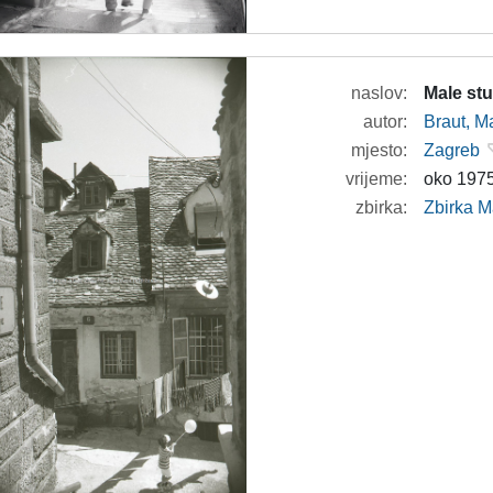
naslov:
Male stu
autor:
Braut, Ma
mjesto:
Zagreb
vrijeme:
oko 1975
zbirka:
Zbirka M