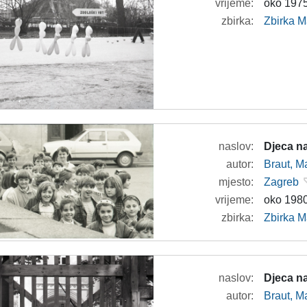
vrijeme:
oko 1975
zbirka:
Zbirka M
naslov:
Djeca na
autor:
Braut, Ma
mjesto:
Zagreb
vrijeme:
oko 1980
zbirka:
Zbirka M
naslov:
Djeca na
autor:
Braut, Ma