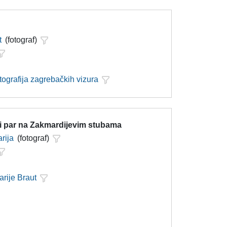
t
(fotograf)
tografija zagrebačkih vizura
i par na Zakmardijevim stubama
rija
(fotograf)
arije Braut