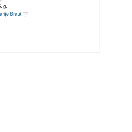
. g.
arije Braut