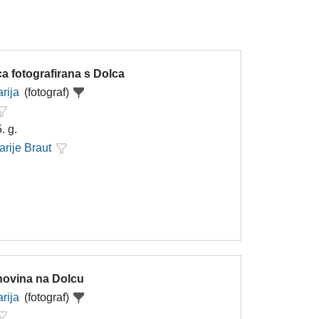
a fotografirana s Dolca
rija
(fotograf)
. g.
arije Braut
 novina na Dolcu
rija
(fotograf)