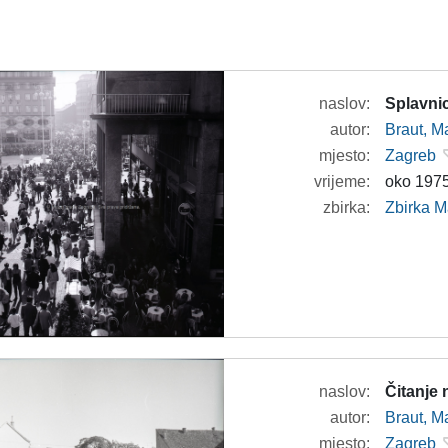
naslov:
Splavnic
autor:
Braut, Ma
mjesto:
Zagreb
vrijeme:
oko 1975
zbirka:
Zbirka M
naslov:
Čitanje
autor:
Braut, Ma
mjesto:
Zagreb