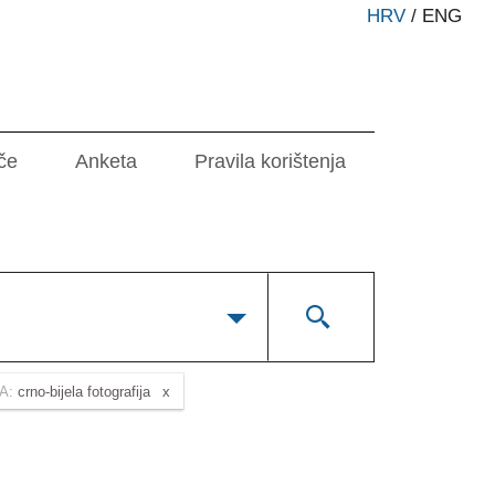
HRV
/
ENG
če
Anketa
Pravila korištenja
A:
crno-bijela fotografija