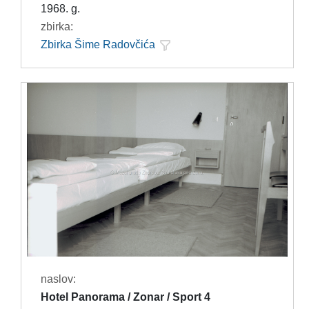
1968. g.
zbirka:
Zbirka Šime Radovčića
naslov:
Hotel Panorama / Zonar / Sport 4