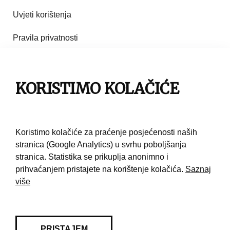
Uvjeti korištenja
Pravila privatnosti
Impresum
Pravila korištenja
KORISTIMO KOLAČIĆE
Kontakt
Koristimo kolačiće za praćenje posjećenosti naših
stranica (Google Analytics) u svrhu poboljšanja
stranica. Statistika se prikuplja anonimno i
prihvaćanjem pristajete na korištenje kolačića.
Saznaj
više
PRISTAJEM