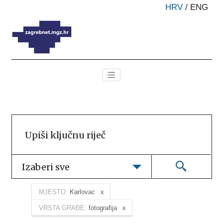
HRV
/
ENG
Izaberi sve
MJESTO:
Karlovac
VRSTA GRAĐE:
fotografija