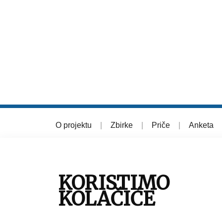
O projektu
|
Zbirke
|
Priče
|
Anketa
© 2026 Muzej grada Zagreba
KORISTIMO
KOLAČIĆE