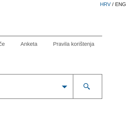
HRV
/
ENG
če
Anketa
Pravila korištenja