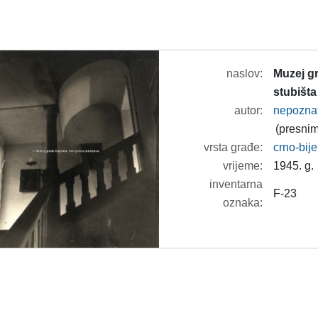
naslov:
Muzej gr
stubišta
autor:
nepozna
(presnim
vrsta građe:
crno-bije
vrijeme:
1945. g.
inventarna
F-23
oznaka: