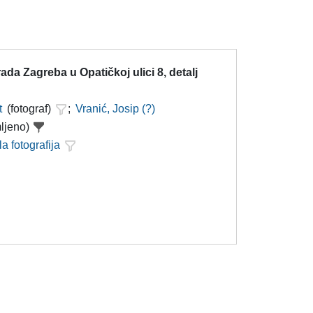
ada Zagreba u Opatičkoj ulici 8, detalj
t
(fotograf)
;
Vranić, Josip (?)
ljeno)
la fotografija