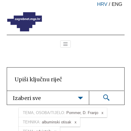
HRV
/
ENG
Izaberi sve
TEMA, OSOBA/TIJELO:
Pommer, D. Franjo
TEHNIKA:
albuminski otisak