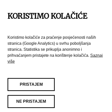
Impresum
KORISTIMO KOLAČIĆE
Pravila korištenja
Kontakt
Koristimo kolačiće za praćenje posjećenosti naših
stranica (Google Analytics) u svrhu poboljšanja
stranica. Statistika se prikuplja anonimno i
prihvaćanjem pristajete na korištenje kolačića.
Saznaj
više
PRISTAJEM
NE PRISTAJEM
© 2026 Muzej grada Zagreba