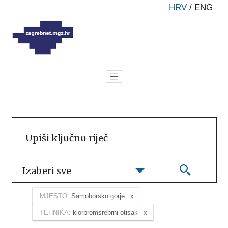
HRV
/
ENG
Izaberi sve
MJESTO:
Samoborsko gorje
TEHNIKA:
klorbromsrebrni otisak