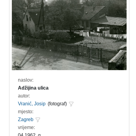
naslov:
Adžijina ulica
autor:
Vranić, Josip
(fotograf)
mjesto:
Zagreb
vrijeme:
04.1962. g.