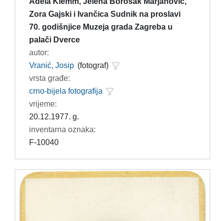
Adela Klemm, Jelena Borošak Marjanović,
Zora Gajski i Ivančica Sudnik na proslavi
70. godišnjice Muzeja grada Zagreba u
palači Dverce
autor:
Vranić, Josip
(fotograf)
vrsta građe:
crno-bijela fotografija
vrijeme:
20.12.1977. g.
inventarna oznaka:
F-10040