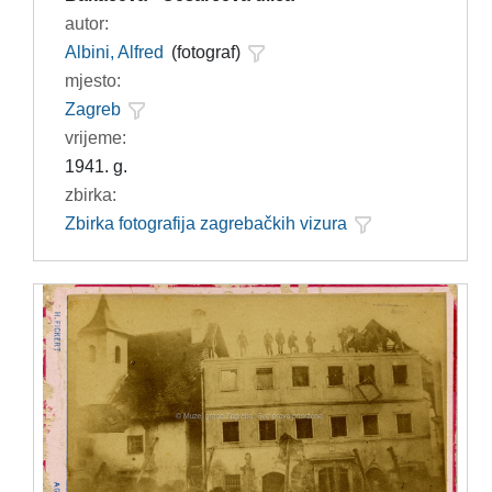
autor:
Albini, Alfred
(fotograf)
mjesto:
Zagreb
vrijeme:
1941. g.
zbirka:
Zbirka fotografija zagrebačkih vizura