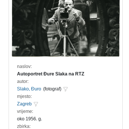
naslov:
Autoportret Đure Slaka na RTZ
autor:
Slako, Đuro
(fotograf)
mjesto:
Zagreb
vrijeme:
oko 1956. g.
zbirka: