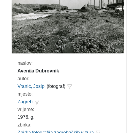
naslov:
Avenija Dubrovnik
autor:
Vranić, Josip
(fotograf)
mjesto:
Zagreb
vrijeme:
1976. g.
zbirka:
Zbirka fotografija zagrebačkih vizura