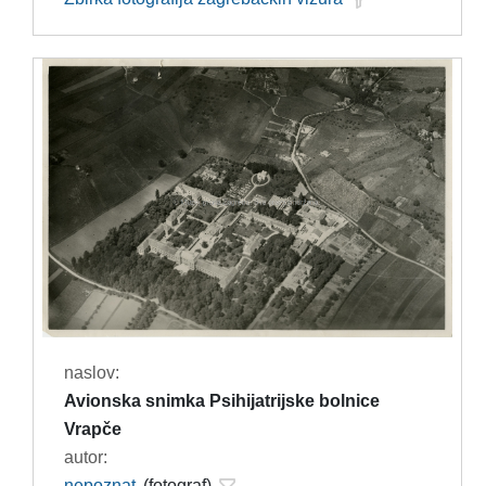
naslov:
Avionska snimka Psihijatrijske bolnice
Vrapče
autor:
nepoznat
(fotograf)