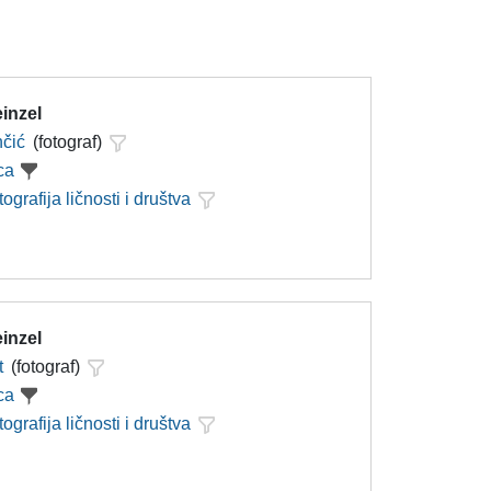
inzel
nčić
(fotograf)
ca
tografija ličnosti i društva
inzel
t
(fotograf)
ca
tografija ličnosti i društva