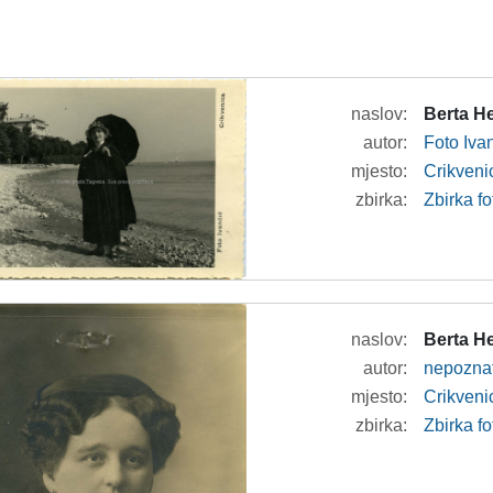
naslov:
Berta He
autor:
Foto Iva
mjesto:
Crikveni
zbirka:
Zbirka fo
naslov:
Berta He
autor:
nepozna
mjesto:
Crikveni
zbirka:
Zbirka fo