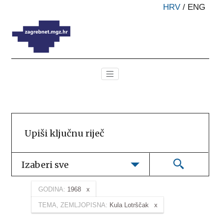
HRV
/
ENG
Izaberi sve
GODINA:
1968
TEMA, ZEMLJOPISNA:
Kula Lotrščak