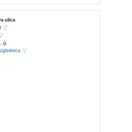
a ulica
t
. g.
azglednica