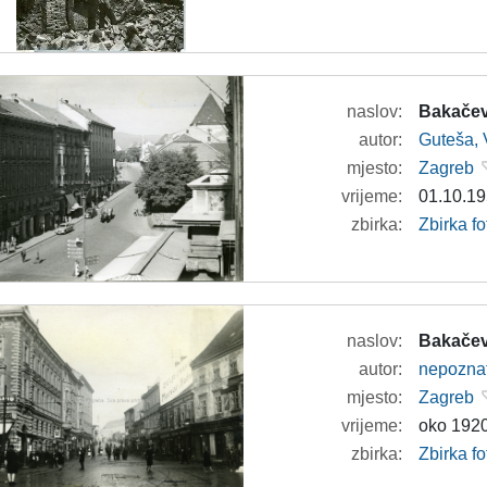
naslov:
Bakačev
autor:
Guteša, 
mjesto:
Zagreb
vrijeme:
01.10.19
zbirka:
Zbirka fo
naslov:
Bakačev
autor:
nepozna
mjesto:
Zagreb
vrijeme:
oko 1920
zbirka:
Zbirka fo