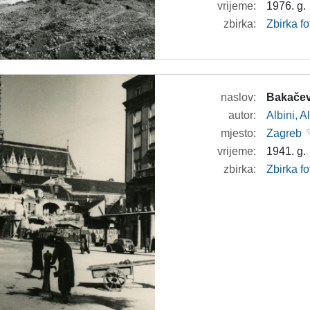
vrijeme:
1976. g.
zbirka:
Zbirka fo
naslov:
Bakačev
autor:
Albini, A
mjesto:
Zagreb
vrijeme:
1941. g.
zbirka:
Zbirka fo