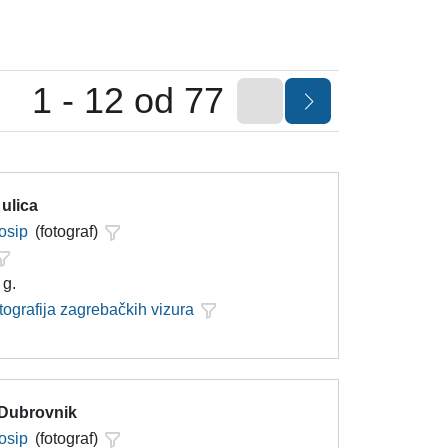
1 - 12 od 77
 ulica
Josip
(fotograf)
 g.
tografija zagrebačkih vizura
 Dubrovnik
Josip
(fotograf)