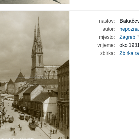
naslov:
Bakačev
autor:
nepozna
mjesto:
Zagreb
vrijeme:
oko 1931
zbirka:
Zbirka r