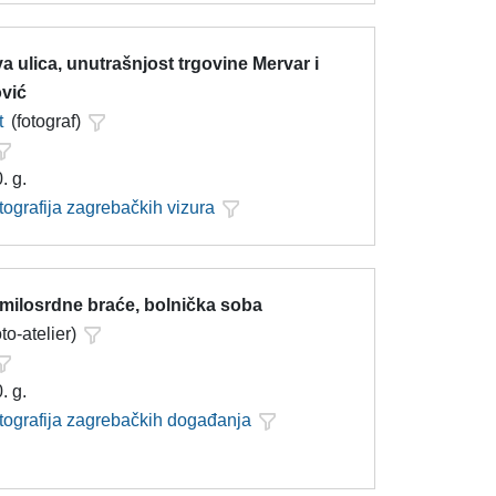
 ulica, unutrašnjost trgovine Mervar i
vić
t
(fotograf)
. g.
tografija zagrebačkih vizura
 milosrdne braće, bolnička soba
oto-atelier)
. g.
otografija zagrebačkih događanja