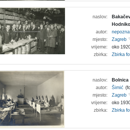
naslov:
Bakačeva
Hodniko
autor:
nepozna
mjesto:
Zagreb
vrijeme:
oko 1920
zbirka:
Zbirka fo
naslov:
Bolnica
autor:
Šimić
(f
mjesto:
Zagreb
vrijeme:
oko 1930
zbirka:
Zbirka f