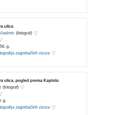
a ulica
Vladimir
(fotograf)
56. g.
tografija zagrebačkih vizura
a ulica, pogled prema Kaptolu
t
(fotograf)
. g.
tografija zagrebačkih vizura