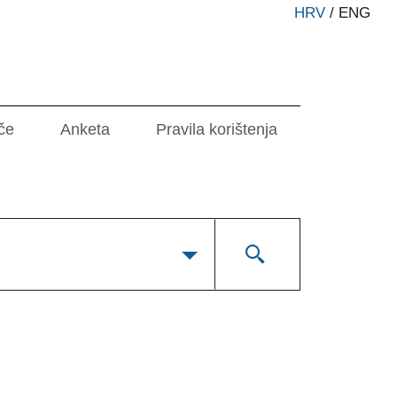
HRV
/
ENG
če
Anketa
Pravila korištenja