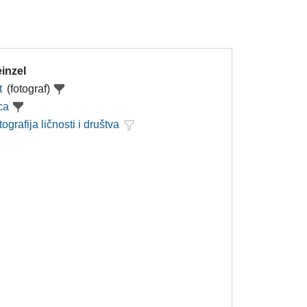
inzel
t
(fotograf)
ca
tografija ličnosti i društva