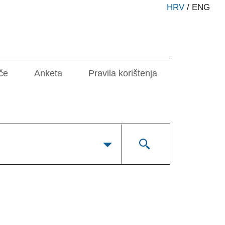
HRV
/
ENG
če
Anketa
Pravila korištenja